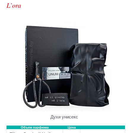
L`ora
Духи унисекс
Объем парфюма
Цена