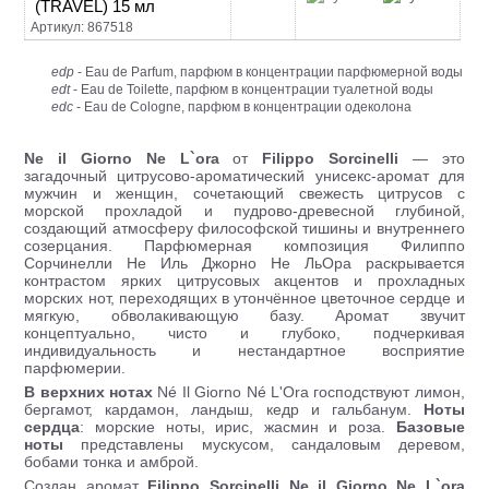
(TRAVEL) 15 мл
Артикул: 867518
edp
- Eau de Parfum, парфюм в концентрации парфюмерной воды
edt
- Eau de Toilette, парфюм в концентрации туалетной воды
edc
- Eau de Cologne, парфюм в концентрации одеколона
Ne il Giorno Ne L`ora
от
Filippo Sorcinelli
— это
загадочный цитрусово-ароматический унисекс-аромат для
мужчин и женщин, сочетающий свежесть цитрусов с
морской прохладой и пудрово-древесной глубиной,
создающий атмосферу философской тишины и внутреннего
созерцания. Парфюмерная композиция Филиппо
Сорчинелли Не Иль Джорно Не ЛьОра раскрывается
контрастом ярких цитрусовых акцентов и прохладных
морских нот, переходящих в утончённое цветочное сердце и
мягкую, обволакивающую базу. Аромат звучит
концептуально, чисто и глубоко, подчеркивая
индивидуальность и нестандартное восприятие
парфюмерии.
В верхних нотах
Né Il Giorno Né L'Ora господствуют лимон,
бергамот, кардамон, ландыш, кедр и гальбанум.
Ноты
сердца
: морские ноты, ирис, жасмин и роза.
Базовые
ноты
представлены мускусом, сандаловым деревом,
бобами тонка и амброй.
Создан аромат
Filippo Sorcinelli Ne il Giorno Ne L`ora