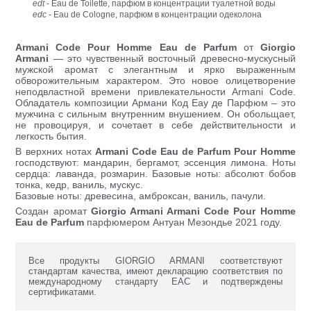
edt
- Eau de Toilette, парфюм в концентрации туалетной воды
edc
- Eau de Cologne, парфюм в концентрации одеколона
Armani Code Pour Homme Eau de Parfum
от
Giorgio
Armani
— это чувственный восточный древесно-мускусный
мужской аромат с элегантным и ярко выраженным
обворожительным характером. Это новое олицетворение
неподвластной времени привлекательности Armani Code.
Обладатель композиции Армани Код Еау де Парфюм – это
мужчина с сильным внутренним внушением. Он обольщает,
не провоцируя, и сочетает в себе действительности и
легкость бытия.
В верхних нотах
Armani Code Eau de Parfum Pour Homme
господствуют: мандарин, бергамот, эссенция лимона. Ноты
сердца: лаванда, розмарин. Базовые ноты: абсолют бобов
тонка, кедр, ваниль, мускус.
Базовые ноты: древесина, амброксан, ваниль, пачули.
Создан аромат
Giorgio Armani Armani Code Pour Homme
Eau de Parfum
парфюмером Антуан Мезондье 2021 году.
Все продукты GIORGIO ARMANI соответствуют
стандартам качества, имеют декларацию соответствия по
международному стандарту ЕАС и подтверждены
сертификатами.