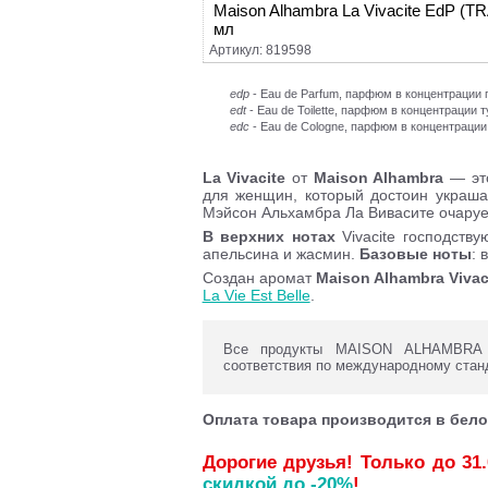
Maison Alhambra La Vivacite EdP (T
мл
Артикул: 819598
edp
- Eau de Parfum, парфюм в концентраци
edt
- Eau de Toilette, парфюм в концентрации 
edc
- Eau de Cologne, парфюм в концентрации
La Vivacite
от
Maison Alhambra
— это
для женщин, который достоин украша
Мэйсон Альхамбра Ла Виваcите очаруе
В верхних нотах
Vivacite господств
апельсина и жасмин.
Базовые ноты
: 
Создан аромат
Maison Alhambra Vivac
La Vie Est Belle
.
Все продукты MAISON ALHAMBRA с
соответствия по международному стан
Оплата товара производится в бело
Дорогие друзья! Только до 31
скидкой до -20%
!