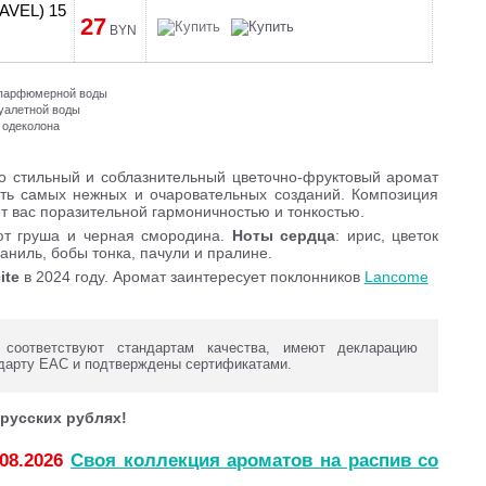
RAVEL) 15
27
BYN
и парфюмерной воды
туалетной воды
 одеколона
 стильный и соблазнительный цветочно-фруктовый аромат
ть самых нежных и очаровательных созданий. Композиция
т вас поразительной гармоничностью и тонкостью.
уют груша и черная смородина.
Ноты сердца
: ирис, цветок
ваниль, бобы тонка, пачули и пралине.
ite
в 2024 году. Аромат заинтересует поклонников
Lancome
оответствуют стандартам качества, имеют декларацию
дарту ЕАС и подтверждены сертификатами.
русских рублях!
.08.2026
Своя коллекция ароматов на распив со