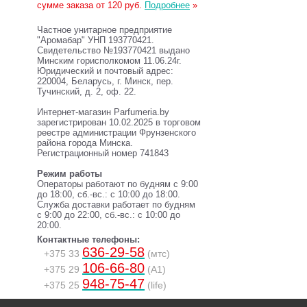
сумме заказа от 120 руб.
Подробнее
»
Частное унитарное предприятие
"Аромабар" УНП 193770421.
Свидетельство №193770421 выдано
Минским горисполкомом 11.06.24г.
Юридический и почтовый адрес:
220004, Беларусь, г. Минск, пер.
Тучинский, д. 2, оф. 22.
Интернет-магазин Parfumeria.by
зарегистрирован 10.02.2025 в торговом
реестре администрации Фрунзенского
района города Минска.
Регистрационный номер 741843
Режим работы
Операторы работают по будням с 9:00
до 18:00, сб.-вс.: с 10:00 до 18:00.
Служба доставки работает по будням
с 9:00 до 22:00, сб.-вс.: с 10:00 до
20:00.
Контактные телефоны:
636-29-58
+375 33
(мтс)
106-66-80
+375 29
(A1)
948-75-47
+375 25
(life)