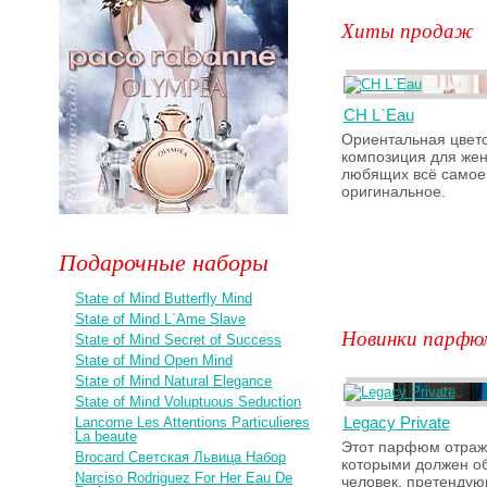
Хиты продаж
CH L`Eau
Ориентальная цвет
композиция для же
любящих всё самое
оригинальное.
Подарочные наборы
State of Mind Butterfly Mind
State of Mind L`Ame Slave
Новинки парфю
State of Mind Secret of Success
State of Mind Open Mind
State of Mind Natural Elegance
State of Mind Voluptuous Seduction
Legacy Private
Lancome Les Attentions Particulieres
La beaute
Этот парфюм отража
Brocard Светская Львица Набор
которыми должен о
Narciso Rodriguez For Her Eau De
человек, претенду