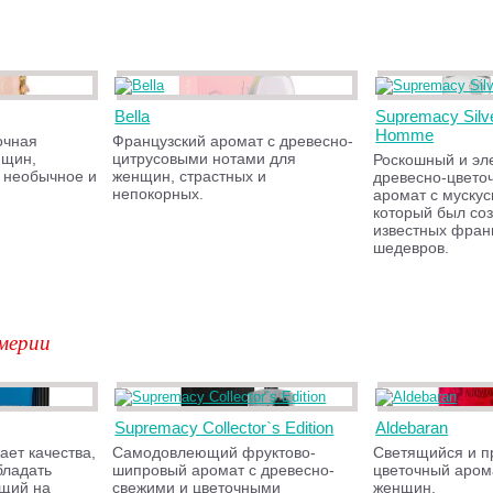
Bella
Supremacy Silv
Homme
очная
Французский аромат с древесно-
нщин,
цитрусовыми нотами для
Роскошный и эл
 необычное и
женщин, страстных и
древесно-цвето
непокорных.
аромат с муску
который был соз
известных фран
шедевров.
мерии
Supremacy Collector`s Edition
Aldebaran
ет качества,
Самодовлеющий фруктово-
Светящийся и п
бладать
шипровый аромат с древесно-
цветочный аром
ющий на
свежими и цветочными
женщин.