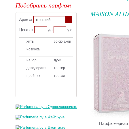
Подобрать парфюм
MAISON ALH
Аромат
женский
Цена от
до
у.е.
хиты
со скидкой
новинка
набор
духи
дезодорант
тестер
пробник
тревэл
Парфюмерная 