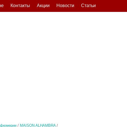
не
Контакты
Акции
Новости
Статьи
рфюмерии
/
MAISON ALHAMBRA
/