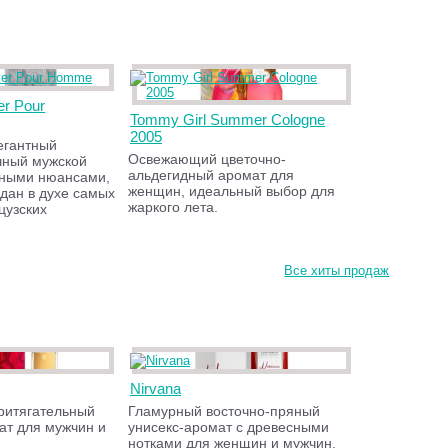
er Pour
Tommy Girl Summer Cologne
2005
егантный
Освежающий цветочно-
чный мужской
альдегидный аромат для
сными нюансами,
женщин, идеальный выбор для
дан в духе самых
жаркого лета.
цузских
Все хиты продаж
Nirvana
ритягательный
Гламурный восточно-пряный
ат для мужчин и
унисекс-аромат с древесными
нотками для женщин и мужчин,