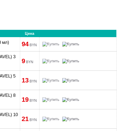
Цена
0 мл)
94
BYN
RAVEL) 3
9
BYN
RAVEL) 5
13
BYN
RAVEL) 8
19
BYN
RAVEL) 10
21
BYN