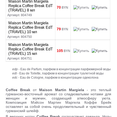
Maison Martin Margiela
Replica Coffee Break EdT
70
BYN
(TRAVEL) 8 мл
Артикул: 804749
Maison Martin Margiela
Replica Coffee Break EdT
79
BYN
(TRAVEL) 10 мл
Артикул: 804750
Maison Martin Margiela
Replica Coffee Break EdT
105
BYN
(TRAVEL) 15 мл
Артикул: 804751
edp
- Eau de Parfum, парфюм в концентрации парфюмерной воды
edt
- Eau de Toilette, парфюм в концентрации туалетной воды
edc
- Eau de Cologne, парфюм в концентрации одеколона
Coffee Break
от
Maison Martin Margiela
- это теплый
гурманско-восточный аромат со сладковатыми нотами для
женщин и мужчин, создающий атмосферу уюта.
Композиция Мэйсон Мартин Маргела Коффе Брейк
оставляет за собой очень продолжительный и чувственный
гурманский шлейф.
В верхних нотах
Coffee Break
господствует лаванда. Ноты