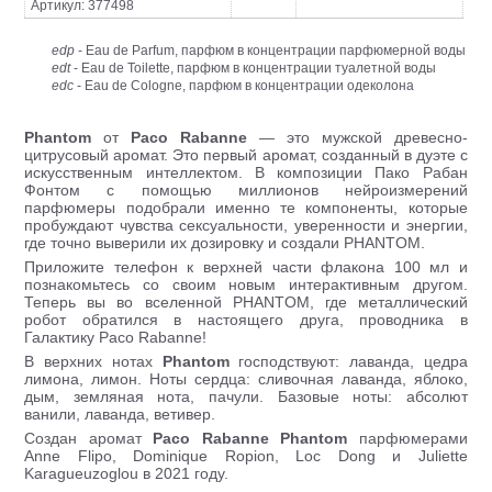
Артикул: 377498
edp
- Eau de Parfum, парфюм в концентрации парфюмерной воды
edt
- Eau de Toilette, парфюм в концентрации туалетной воды
edc
- Eau de Cologne, парфюм в концентрации одеколона
Phantom
от
Paco Rabanne
— это мужской древесно-
цитрусовый аромат. Это первый аромат, созданный в дуэте с
искусственным интеллектом. В композиции Пако Рабан
Фонтом с помощью миллионов нейроизмерений
парфюмеры подобрали именно те компоненты, которые
пробуждают чувства сексуальности, уверенности и энергии,
где точно выверили их дозировку и создали PHANTOM.
Приложите телефон к верхней части флакона 100 мл и
познакомьтесь со своим новым интерактивным другом.
Теперь вы во вселенной PHANTOM, где металлический
робот обратился в настоящего друга, проводника в
Галактику Paco Rabanne!
В верхних нотах
Phantom
господствуют: лаванда, цедра
лимона, лимон. Ноты сердца: сливочная лаванда, яблоко,
дым, земляная нота, пачули. Базовые ноты: абсолют
ванили, лаванда, ветивер.
Создан аромат
Paco Rabanne Phantom
парфюмерами
Anne Flipo, Dominique Ropion, Loc Dong и Juliette
Karagueuzoglou в 2021 году.