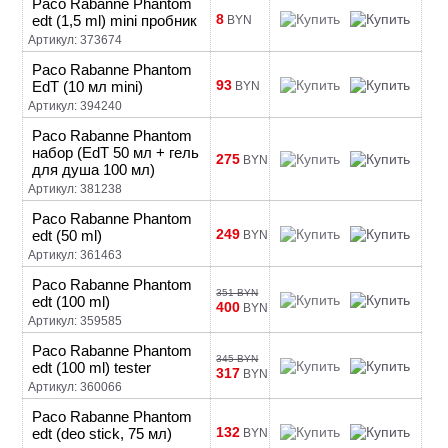
Paco Rabanne Phantom
8
edt (1,5 ml) mini пробник
BYN
Артикул: 373674
Paco Rabanne Phantom
93
EdT (10 мл mini)
BYN
Артикул: 394240
Paco Rabanne Phantom
набор (EdT 50 мл + гель
275
BYN
для душа 100 мл)
Артикул: 381238
Paco Rabanne Phantom
249
edt (50 ml)
BYN
Артикул: 361463
Paco Rabanne Phantom
351 BYN
edt (100 ml)
400
BYN
Артикул: 359585
Paco Rabanne Phantom
345 BYN
edt (100 ml) tester
317
BYN
Артикул: 360066
Paco Rabanne Phantom
132
edt (deo stick, 75 мл)
BYN