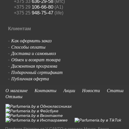
636-29-58
+375 33
(мтс)
106-66-80
+375 29
(A1)
948-75-47
+375 25
(life)
Клиентам
Как оформить заказ
-
Способы оплаты
-
Доставка и самовывоз
-
Обмен и возврат товара
-
Дисконтная программа
-
Подарочный сертификат
-
Публичная оферта
-
О магазине
Контакты
Акции
Новости
Статьи
Отзывы
Парфюм Stricnina от V CANTO в городах Минск, Брест,