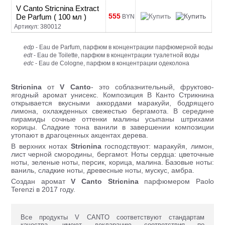
V Canto Stricnina Extract
555
De Parfum ( 100 мл )
BYN
Артикул: 380012
edp
- Eau de Parfum, парфюм в концентрации парфюмерной воды
edt
- Eau de Toilette, парфюм в концентрации туалетной воды
edc
- Eau de Cologne, парфюм в концентрации одеколона
Stricnina
от
V Canto
- это соблазнительный, фруктово-
ягодный аромат унисекс. Композиция В Канто Стрикнина
открывается вкусными аккордами маракуйи, бодрящего
лимона, охлажденных свежестью бергамота. В середине
пирамиды сочные оттенки малины усыпаны штрихами
корицы. Сладкие тона ванили в завершении композиции
утопают в драгоценных акцентах дерева.
В верхних нотах
Stricnina
господствуют: маракуйя, лимон,
лист черной смородины, бергамот. Ноты сердца: цветочные
ноты, зеленые ноты, персик, корица, малина. Базовые ноты:
ваниль, сладкие ноты, древесные ноты, мускус, амбра.
Создан аромат
V Canto
Stricnina
парфюмером Paolo
Terenzi в 2017 году.
Все продукты V CANTO соответствуют стандартам
качества, имеют декларацию соответствия по