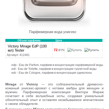
Парфюмерная вода унисекс
Объем парфюма
Цена
Victory Mirage EdP (100
72
мл) Tester
BYN
Артикул: 412481
edp
- Eau de Parfum, парфюм в концентрации парфюмерной воды
edt
- Eau de Toilette, парфюм в концентрации туалетной воды
edc
- Eau de Cologne, парфюм в концентрации одеколона
Mirage
от
Victory
— это соблазнительный древесно-
кожаный унисекс-аромат с нотами амбры для женщин и
мужчин. Парфюмерная композиция Виктори Мираж
сочетает в себе волшебные ноты, создавая уникальный
обонятельный опыт и оставляя незабываемое впечатление
о своем обладателе.