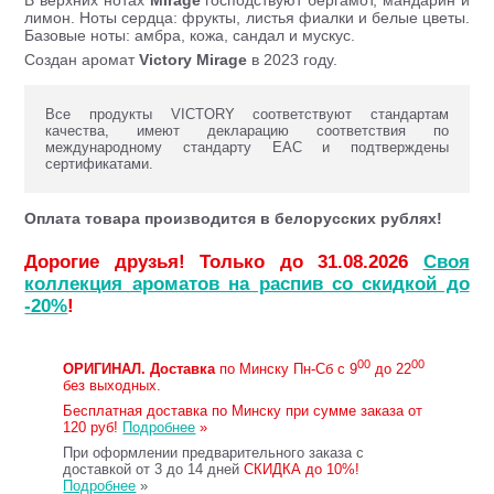
В верхних нотах
Mirage
господствуют бергамот, мандарин и
лимон. Ноты сердца: фрукты, листья фиалки и белые цветы.
Базовые ноты: амбра, кожа, сандал и мускус.
Создан аромат
Victory Mirage
в 2023 году.
Все продукты VICTORY соответствуют стандартам
качества, имеют декларацию соответствия по
международному стандарту ЕАС и подтверждены
сертификатами.
Оплата товара производится в белорусских рублях!
Дорогие друзья! Только до 31.08.2026
Своя
коллекция ароматов на распив со скидкой до
-20%
!
00
00
ОРИГИНАЛ.
Доставка
по Минску Пн-Сб с 9
до 22
без выходных.
Бесплатная доставка по Минску при сумме заказа от
120 руб!
Подробнее
»
При оформлении предварительного заказа с
доставкой от 3 до 14 дней
СКИДКА до 10%!
Подробнее
»