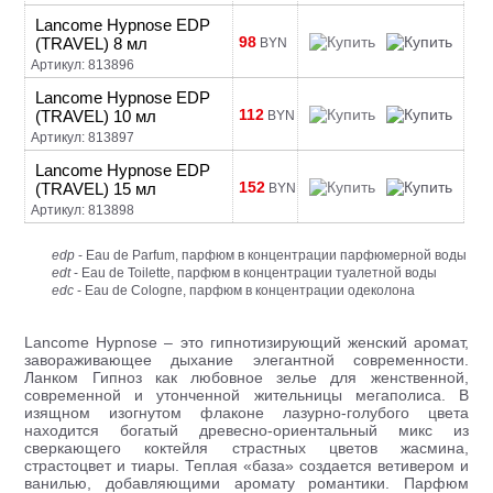
Lancome Hypnose EDP
98
(TRAVEL) 8 мл
BYN
Артикул: 813896
Lancome Hypnose EDP
112
(TRAVEL) 10 мл
BYN
Артикул: 813897
Lancome Hypnose EDP
152
(TRAVEL) 15 мл
BYN
Артикул: 813898
edp
- Eau de Parfum, парфюм в концентрации парфюмерной воды
edt
- Eau de Toilette, парфюм в концентрации туалетной воды
edc
- Eau de Cologne, парфюм в концентрации одеколона
Lancome Hypnose – это гипнотизирующий женский аромат,
завораживающее дыхание элегантной современности.
Ланком Гипноз как любовное зелье для женственной,
современной и утонченной жительницы мегаполиса. В
изящном изогнутом флаконе лазурно-голубого цвета
находится богатый древесно-ориентальный микс из
сверкающего коктейля страстных цветов жасмина,
страстоцвет и тиары. Теплая «база» создается ветивером и
ванилью, добавляющими аромату романтики. Парфюм