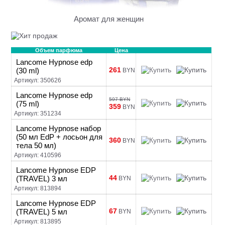
Аромат для женщин
Объем парфюма
Цена
Lancome Hypnose edp
261
(30 ml)
BYN
Артикул: 350626
Lancome Hypnose edp
597 BYN
(75 ml)
359
BYN
Артикул: 351234
Lancome Hypnose набор
(50 мл EdP + лосьон для
360
BYN
тела 50 мл)
Артикул: 410596
Lancome Hypnose EDP
44
(TRAVEL) 3 мл
BYN
Артикул: 813894
Lancome Hypnose EDP
67
(TRAVEL) 5 мл
BYN
Артикул: 813895