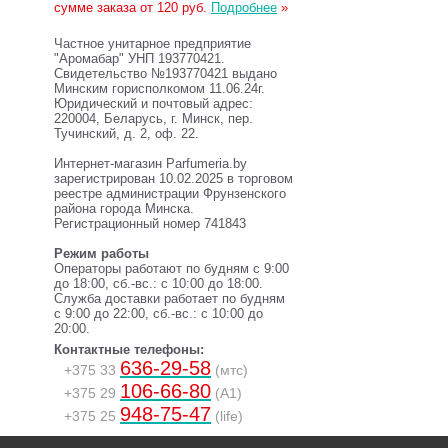
сумме заказа от 120 руб.
Подробнее
»
Частное унитарное предприятие
"Аромабар" УНП 193770421.
Свидетельство №193770421 выдано
Минским горисполкомом 11.06.24г.
Юридический и почтовый адрес:
220004, Беларусь, г. Минск, пер.
Тучинский, д. 2, оф. 22.
Интернет-магазин Parfumeria.by
зарегистрирован 10.02.2025 в торговом
реестре администрации Фрунзенского
района города Минска.
Регистрационный номер 741843
Режим работы
Операторы работают по будням с 9:00
до 18:00, сб.-вс.: с 10:00 до 18:00.
Служба доставки работает по будням
с 9:00 до 22:00, сб.-вс.: с 10:00 до
20:00.
Контактные телефоны:
636-29-58
+375 33
(мтс)
106-66-80
+375 29
(A1)
948-75-47
+375 25
(life)