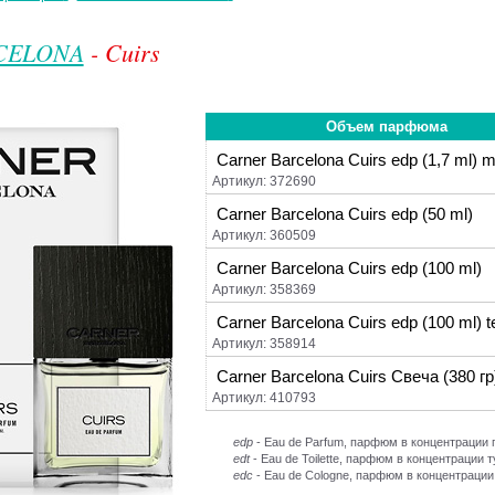
CELONA
- Cuirs
Объем парфюма
Carner Barcelona Cuirs edp (1,7 ml) m
Артикул: 372690
Carner Barcelona Cuirs edp (50 ml)
Артикул: 360509
Carner Barcelona Cuirs edp (100 ml)
Артикул: 358369
Carner Barcelona Cuirs edp (100 ml) t
Артикул: 358914
Carner Barcelona Cuirs Свеча (380 гр
Артикул: 410793
edp
- Eau de Parfum, парфюм в концентраци
edt
- Eau de Toilette, парфюм в концентрации 
edc
- Eau de Cologne, парфюм в концентрации