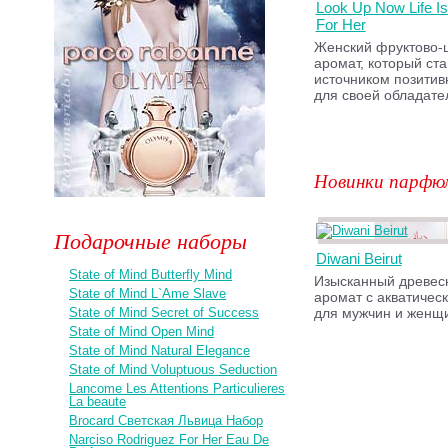
Look Up Now Life Is
For Her
Женский фруктово-
аромат, который ста
источником позитив
для своей обладате
Новинки парфю
Подарочные наборы
Diwani Beirut
State of Mind Butterfly Mind
Изысканный древес
State of Mind L`Ame Slave
аромат с акватичес
State of Mind Secret of Success
для мужчин и женщ
State of Mind Open Mind
State of Mind Natural Elegance
State of Mind Voluptuous Seduction
Lancome Les Attentions Particulieres
La beaute
Brocard Светская Львица Набор
Narciso Rodriguez For Her Eau De