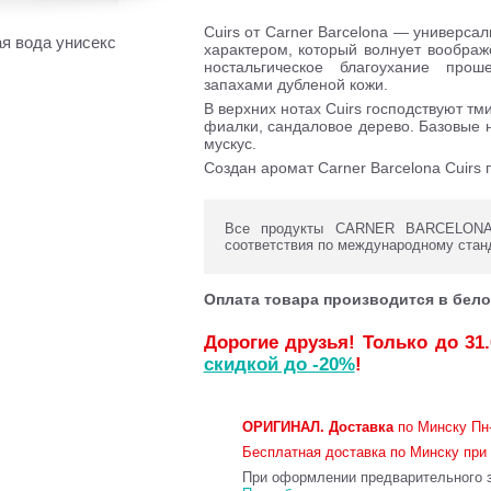
Cuirs от Carner Barcelona — универс
 вода унисекс
характером, который волнует вообра
ностальгическое благоухание про
запахами дубленой кожи.
В верхних нотах Cuirs господствуют тм
фиалки, сандаловое дерево. Базовые н
мускус.
Создан аромат Carner Barcelona Cuirs 
Все продукты CARNER BARCELONA с
соответствия по международному стан
Оплата товара производится в бело
Дорогие друзья! Только до 31
скидкой до -20%
!
ОРИГИНАЛ.
Доставка
по Минску Пн-
Бесплатная доставка по Минску при 
При оформлении предварительного за