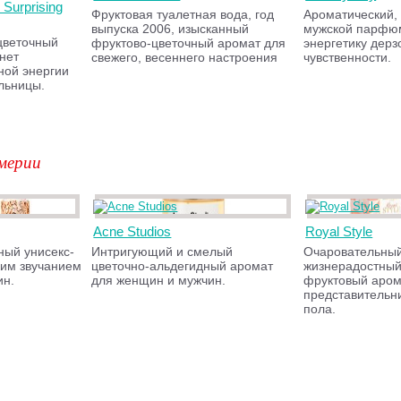
 Surprising
Фруктовая туалетная вода, год
Ароматический,
выпуска 2006, изысканный
мужской парфюм
цветочный
фруктово-цветочный аромат для
энергетику дерз
нет
свежего, весеннего настроения
чувственности.
ной энергии
льницы.
мерии
Acne Studios
Royal Style
ный унисекс-
Интригующий и смелый
Очаровательный
ким звучанием
цветочно-альдегидный аромат
жизнерадостный
ин.
для женщин и мужчин.
фруктовый аром
представительн
пола.