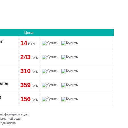
Цена
ini
14
BYN
243
BYN
310
BYN
ester
359
BYN
)
156
BYN
и парфюмерной воды
туалетной воды
 одеколона