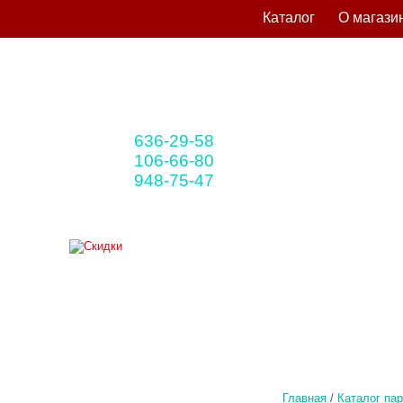
Каталог
О магази
636-29-58
+375 33
(мтс)
106-66-80
+375 29
(A1)
948-75-47
+375 25
(life)
Главная
/
Каталог па