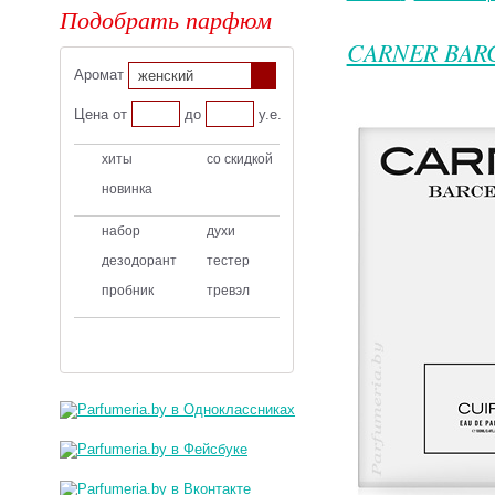
Подобрать парфюм
CARNER BAR
Аромат
женский
Цена от
до
у.е.
хиты
со скидкой
новинка
набор
духи
дезодорант
тестер
пробник
тревэл