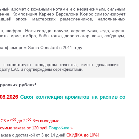
альный аромат с кожаными нотами и с независимым, сильным
жение. Композиция Карнер Барселона Кюирc символизирует
шедшей эпохи мастерских ремесленников, наполненных
ин, шафран. Ноты сердца: пачули, дерево гуаяк, кедр, корень
оты: ирис, амбра, бобы тонка, дерево агар, кожа, лабданум,
парфюмером Sonia Constant в 2011 году.
оответствуют стандартам качества, имеют декларацию
дарту ЕАС и подтверждены сертификатами.
русских рублях!
.08.2026
Своя коллекция ароматов на распив со
00
00
Сб с 9
до 22
без выходных.
сумме заказа от 120 руб!
Подробнее
»
каза с доставкой от 3 до 14 дней
СКИДКА до 10%!