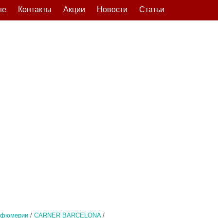
не
Контакты
Акции
Новости
Статьи
рфюмерии
/
CARNER BARCELONA
/