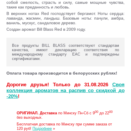
собой сме­лость, страсть и силу, самые мощные чувства,
такие как преданность и любо­вь.
В верхних нотах Red господствует бергамот. Ноты сердца:
лаванда, жасмин, ландыш. Базовые ноты: пачули, амбра,
ваниль, мускус, сандаловое дерево.
Создан аромат Bill Blass Red в 2009 году.
Все продукты BILL BLASS соответствуют стандартам
качества, имеют декларацию соответствия по
международному стандарту ЕАС и подтверждены
сертификатами.
Оплата товара производится в белорусских рублях!
Дорогие друзья! Только до 31.08.2026
Своя
коллекция ароматов на распив со скидкой до
-20%
!
00
00
ОРИГИНАЛ.
Доставка
по Минску Пн-Сб с 9
до 22
без выходных.
Бесплатная доставка по Минску при сумме заказа от
120 руб!
Подробнее
»