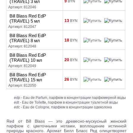
9
(TRAVEL) 3 мл
BYN
Артикул: 812046
Bill Blass Red EdP
13
(TRAVEL) 5 мл
BYN
Артикул: 812047
Bill Blass Red EdP
18
(TRAVEL) 8 мл
BYN
Артикул: 812048
Bill Blass Red EdP
20
(TRAVEL) 10 мл
BYN
Артикул: 812049
Bill Blass Red EdP
26
(TRAVEL) 15 мл
BYN
Артикул: 812050
edp
- Eau de Parfum, парфюм в концентрации парфюмерной воды
edt
- Eau de Toilette, парфюм в концентрации туалетной воды
edc
- Eau de Cologne, парфюм в концентрации одеколона
Red от Bill Blass — это древесно-мускусный женский
парфюм с цветочными нотами, воплощение исти­нной
природы красного. Аромат Билл Бласс Ред олицетворяет