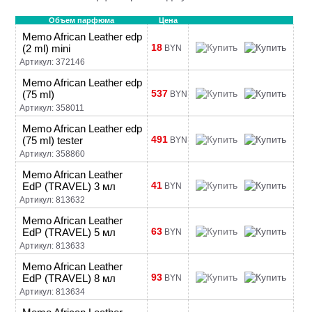
Объем парфюма
Цена
Memo African Leather edp
18
(2 ml) mini
BYN
Артикул: 372146
Memo African Leather edp
537
(75 ml)
BYN
Артикул: 358011
Memo African Leather edp
491
(75 ml) tester
BYN
Артикул: 358860
Memo African Leather
41
EdP (TRAVEL) 3 мл
BYN
Артикул: 813632
Memo African Leather
63
EdP (TRAVEL) 5 мл
BYN
Артикул: 813633
Memo African Leather
93
EdP (TRAVEL) 8 мл
BYN
Артикул: 813634