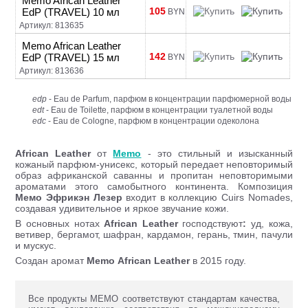
Memo African Leather
105
EdP (TRAVEL) 10 мл
BYN
Артикул: 813635
Memo African Leather
142
EdP (TRAVEL) 15 мл
BYN
Артикул: 813636
edp
- Eau de Parfum, парфюм в концентрации парфюмерной воды
edt
- Eau de Toilette, парфюм в концентрации туалетной воды
edc
- Eau de Cologne, парфюм в концентрации одеколона
African Leather
от
Memo
- это стильный и изысканный
кожаный парфюм-унисекс, который передает неповторимый
образ африканской саванны и пропитан неповторимыми
ароматами этого самобытного континента. Композиция
Мемо Эфрикэн Лезер
входит в коллекцию Cuirs Nomades,
создавая удивительное и яркое звучание кожи.
В основных нотах
African Leather
господствуют
:
уд, кожа,
ветивер, бергамот, шафран, кардамон, герань, тмин, пачули
и мускус.
Создан аромат
Memo
African Leather
в 2015 году.
Все продукты MEMO соответствуют стандартам качества,