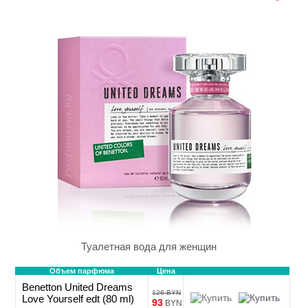
Туалетная вода для женщин
Объем парфюма
Цена
Benetton United Dreams
126 BYN
Love Yourself edt (80 ml)
93
BYN