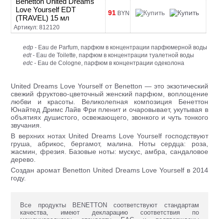
Benetton United Dreams
Love Yourself EDT
91
BYN
(TRAVEL) 15 мл
Артикул: 812120
edp
- Eau de Parfum, парфюм в концентрации парфюмерной воды
edt
- Eau de Toilette, парфюм в концентрации туалетной воды
edc
- Eau de Cologne, парфюм в концентрации одеколона
United Dreams Love Yourself от Benetton — это экзотический
свежий фруктово-цветочный женский парфюм, воплощение
любви и красоты. Великолепная композиция Бенеттон
Юнайтед Дримс Лайв Фри пленит и очаровывает, укутывая в
объятиях душистого, освежающего, звонкого и чуть тонкого
звучания.
В верхних нотах United Dreams Love Yourself господствуют
груша, абрикос, бергамот, малина. Ноты сердца: роза,
жасмин, фрезия. Базовые ноты: мускус, амбра, сандаловое
дерево.
Создан аромат Benetton United Dreams Love Yourself в 2014
году.
Все продукты BENETTON соответствуют стандартам
качества, имеют декларацию соответствия по