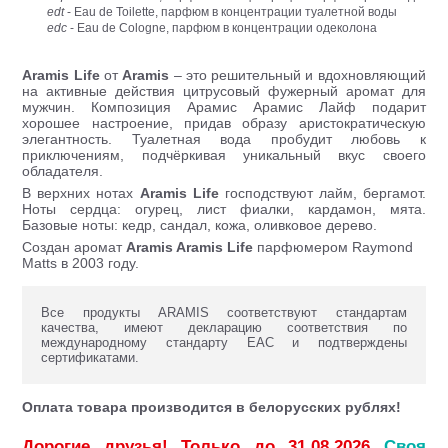
edt
- Eau de Toilette, парфюм в концентрации туалетной воды
edc
- Eau de Cologne, парфюм в концентрации одеколона
Aramis Life
от
Aramis
– это решительный и вдохновляющий
на активные действия цитрусовый фужерный аромат для
мужчин. Композиция Арамис Арамис Лайф подарит
хорошее настроение, придав образу аристократическую
элегантность. Туалетная вода пробудит любовь к
приключениям, подчёркивая уникальный вкус своего
обладателя.
В верхних нотах
Aramis Life
господствуют лайм, бергамот.
Ноты сердца: огурец, лист фиалки, кардамон, мята.
Базовые ноты: кедр, сандал, кожа, оливковое дерево.
Создан аромат
Aramis Aramis Life
парфюмером Raymond
Matts в 2003 году.
Все продукты ARAMIS соответствуют стандартам
качества, имеют декларацию соответствия по
международному стандарту ЕАС и подтверждены
сертификатами.
Оплата товара производится в белорусских рублях!
Дорогие друзья! Только до 31.08.2026
Своя