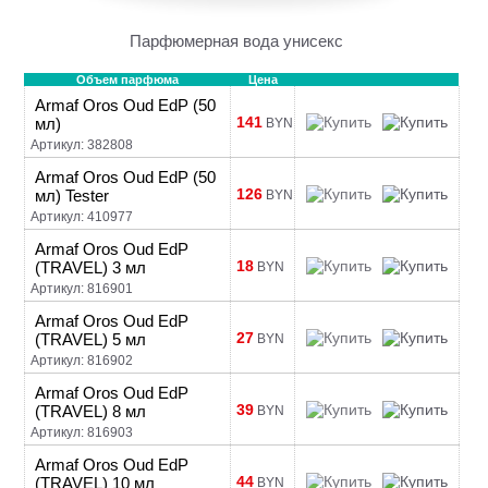
Парфюмерная вода унисекс
Объем парфюма
Цена
Armaf Oros Oud EdP (50
141
мл)
BYN
Артикул: 382808
Armaf Oros Oud EdP (50
126
мл) Tester
BYN
Артикул: 410977
Armaf Oros Oud EdP
18
(TRAVEL) 3 мл
BYN
Артикул: 816901
Armaf Oros Oud EdP
27
(TRAVEL) 5 мл
BYN
Артикул: 816902
Armaf Oros Oud EdP
39
(TRAVEL) 8 мл
BYN
Артикул: 816903
Armaf Oros Oud EdP
44
(TRAVEL) 10 мл
BYN