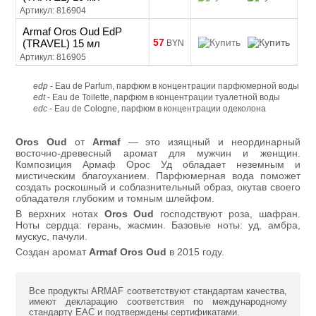
Артикул: 816904
Armaf Oros Oud EdP
57
(TRAVEL) 15 мл
BYN
Артикул: 816905
edp
- Eau de Parfum, парфюм в концентрации парфюмерной воды
edt
- Eau de Toilette, парфюм в концентрации туалетной воды
edc
- Eau de Cologne, парфюм в концентрации одеколона
Oros Oud
от
Armaf
— это изящный и неординарный
восточно-древесный аромат для мужчин и женщин.
Композиция Армаф Орос Уд обладает неземным и
мистическим благоуханием. Парфюмерная вода поможет
создать роскошный и соблазнительный образ, окутав своего
обладателя глубоким и томным шлейфом.
В верхних нотах
Oros Oud
господствуют роза, шафран.
Ноты сердца: герань, жасмин. Базовые ноты: уд, амбра,
мускус, пачули.
Создан аромат
Armaf
Oros Oud
в 2015 году.
Все продукты ARMAF соответствуют стандартам качества,
имеют декларацию соответствия по международному
стандарту ЕАС и подтверждены сертификатами.