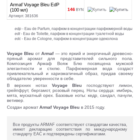
Armaf Voyage Bleu EdP
146
(100 мл)
BYN
Артикул: 381636
edp
- Eau de Parfum, парфюм в концентрации парфюмерной воды
edt
- Eau de Toilette, парфюм в концентрации туалетной воды
edc
- Eau de Cologne, парфюм в концентрации одеколона
Voyage Bleu
от
Armaf
— это яркий и энергичный древесно-
пряный аромат для представителей сильного пола.
Композиция Армаф Вояж Блю посвящена мужской
элегантности и стилю. Парфюмерная вода создаст
привлекательный и харизматичный образ, придав своему
обладателю уверенности в себе.
В верхних нотах
Voyage Bleu
господствуют лимон,
грейпфрут, бергамот, розовый перец. Ноты сердца: имбирь,
мята, мускатный орех. Базовые ноты: кедр, сандал, пачули,
ветивер.
Создан аромат
Armaf Voyage Bleu
в 2015 году.
Все продукты ARMAF соответствуют стандартам качества,
имеют декларацию соответствия по международному
стандарту ЕАС и подтверждены сертификатами.