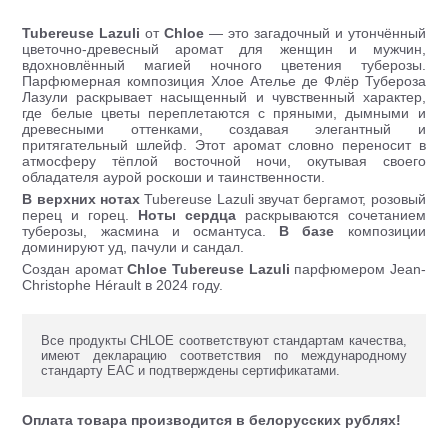
Tubereuse Lazuli
от
Chloe
— это загадочный и утончённый
цветочно-древесный аромат для женщин и мужчин,
вдохновлённый магией ночного цветения туберозы.
Парфюмерная композиция Хлое Ателье де Флёр Тубероза
Лазули раскрывает насыщенный и чувственный характер,
где белые цветы переплетаются с пряными, дымными и
древесными оттенками, создавая элегантный и
притягательный шлейф. Этот аромат словно переносит в
атмосферу тёплой восточной ночи, окутывая своего
обладателя аурой роскоши и таинственности.
В верхних нотах
Tubereuse Lazuli звучат бергамот, розовый
перец и горец.
Ноты сердца
раскрываются сочетанием
туберозы, жасмина и османтуса.
В базе
композиции
доминируют уд, пачули и сандал.
Создан аромат
Chloe Tubereuse Lazuli
парфюмером Jean-
Christophe Hérault в 2024 году.
Все продукты CHLOE соответствуют стандартам качества,
имеют декларацию соответствия по международному
стандарту ЕАС и подтверждены сертификатами.
Оплата товара производится в белорусских рублях!