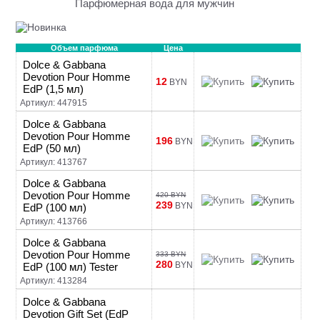
Парфюмерная вода для мужчин
Объем парфюма
Цена
Dolce & Gabbana
Devotion Pour Homme
12
BYN
EdP (1,5 мл)
Артикул: 447915
Dolce & Gabbana
Devotion Pour Homme
196
BYN
EdP (50 мл)
Артикул: 413767
Dolce & Gabbana
Devotion Pour Homme
420 BYN
239
BYN
EdP (100 мл)
Артикул: 413766
Dolce & Gabbana
Devotion Pour Homme
333 BYN
280
BYN
EdP (100 мл) Tester
Артикул: 413284
Dolce & Gabbana
Devotion Gift Set (EdP