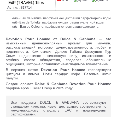
BYN
EdP (TRAVEL) 15 мл
Артикул: 817714
edp
- Eau de Parfum, парфюм в концентрации парфюмерной воды
edt
- Eau de Toilette, парфюм в концентрации туалетной воды
edc
- Eau de Cologne, парфюм в концентрации одеколона
Devotion Pour Homme
от
Dolce & Gabbana
— это
изысканный древесно-пряный аромат для мужчин,
рассказывающий историю целеустремленности, любви и
подлинности. Композиция Дольче Габана Девоушен Пур
Хомм подчеркивает жизненную силу, изысканность и
глубину своего обладателя, создавая обонятельные
ощущения, которые оставляют неизгладимое впечатление.
В верхних нотах
Devotion Pour Homme
господствуют
цитрусы и лимон. Ноты сердца: кофе. Базовые ноты:
пачули.
Создан аромат
Dolce & Gabbana Devotion Pour Homme
парфюмером Olivier Cresp в 2025 году.
Все продукты DOLCE & GABBANA соответствуют
стандартам качества, имеют декларацию соответствия по
международному стандарту ЕАС и подтверждены
сертификатами.