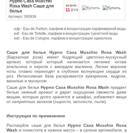
Hypno Casa Muschio
Rosa Wash Саше для
20 BYN
11
BYN
белья
Артикул: 395939
edp
- Eau de Parfum, парфюм в концентрации парфюмерной воды
edt
- Eau de Toilette, парфюм в концентрации туалетной воды
edc
- Eau de Cologne, парфюм в концентрации одеколона
Саше для белья Hypno Casa Muschio Rosa Wash
(Бархатная роза) имеет бодрящий цветочно-мускусный
аромат, который который начинается легкими нотам
апельсина и нероли с аккордом жасмина. Легкие верхние
ноты плавно переходят в глубокое волнующее сердце из
роз. Интенсивная база раскрывается кумарином, кедром,
ванилью и мускусом.
Саше для белья
Hypno Casa Muschio Rosa Wash
придает
белью нежный аромат и дарит ощущение свежести даже
вещам, которые долго хранятся в шкафах, избавляют вещи
от неприятных запахов (сырости, затхлости, пыли).
Инструкция по применению
Распакуйте саше для белья
Hypno Casa Muschio Rosa
Wash
и поместите в нужное место – в салоне автомобиля, в