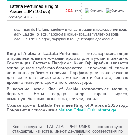
Lattafa Perfumes King of
264
Arabia EdP (100 мл)
BYN
Артикул: 416795
edp
- Eau de Parfum, парфюм в концентрации парфюмерной воды
edt
- Eau de Toilette, парфюм в концентрации туалетной воды
edc
- Eau de Cologne, парфюм в концентрации одеколона
King of Arabia
от
Lattafa Perfumes
— это завораживающий
и привлекательный кожаный аромат для мужчин и женщин.
Композиция Латтафа Парфюмс Кинг Оф Арабия является
воплощением глубокого благородства, непреклонной силы и
истинного арабского величия. Парфюмерная вода создана
для тех, кто в поиске столь же вечного и богатого, словно
древние империи, ароматного аксессуара.
В верхних нотах King of Arabia господствуют малина,
бергамот. Ноты сердца: кедр, корень ириса,
османтус. Базовые ноты: кожа, пачули, ваниль.
Создан аромат
Lattafa Perfumes King of Arabia
в 2025 году.
Понравится поклонникам
Maison Crivelli Cuir Infrarouge
.
Все продукты LATTAFA PERFUMES соответствуют
стандартам качества, имеют декларацию соответствия по