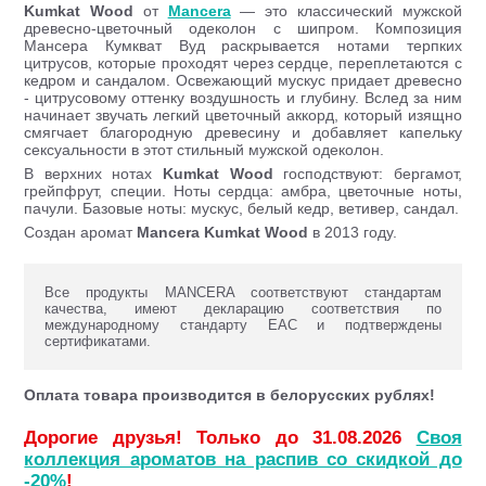
Kumkat Wood
от
Mancera
— это классический мужской
древесно-цветочный одеколон с шипром. Композиция
Мансера Кумкват Вуд раскрывается нотами терпких
цитрусов, которые проходят через сердце, переплетаются с
кедром и сандалом. Освежающий мускус придает древесно
- цитрусовому оттенку воздушность и глубину. Вслед за ним
начинает звучать легкий цветочный аккорд, который изящно
смягчает благородную древесину и добавляет капельку
сексуальности в этот стильный мужской одеколон.
В верхних нотах
Kumkat Wood
господствуют: бергамот,
грейпфрут, специи. Ноты сердца: амбра, цветочные ноты,
пачули. Базовые ноты: мускус, белый кедр, ветивер, сандал.
Создан аромат
Mancera Kumkat Wood
в 2013 году.
Все продукты MANCERA соответствуют стандартам
качества, имеют декларацию соответствия по
международному стандарту ЕАС и подтверждены
сертификатами.
Оплата товара производится в белорусских рублях!
Дорогие друзья! Только до 31.08.2026
Своя
коллекция ароматов на распив со скидкой до
-20%
!