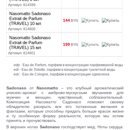
Артикул: 814599
Nasomatto Sadonaso
Extrait de Parfum
144
BYN
(TRAVEL) 10 мл
Артикул: 814600
Nasomatto Sadonaso
Extrait de Parfum
199
BYN
(TRAVEL) 15 мл
Артикул: 814601
edp
- Eau de Parfum, парфюм в концентрации парфюмерной воды
edt
- Eau de Toilette, парфюм в концентрации туалетной воды
edc
- Eau de Cologne, парфюм в концентрации одеколона
Sadonaso
от
Nasomatto
– это клубный ароматический
унисекс-аромат с амброво-мускусным звучанием для
мужчин и женщин, чувственный, соблазнительный.
Композиция Насоматто Садонасо поможет своему
обладателю раскрыть все его потаенные желания и
фантазии, которые способны придать больше красок жизни
и ту особенную форму реальности, которую мы хотим
принять и прочувствовать.
В верхних нотах
Sadonaso
господствует мед. Ноты сердца: