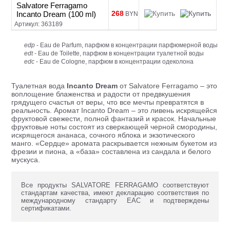
Salvatore Ferragamo
268
Incanto Dream (100 ml)
BYN
Артикул: 363189
edp
- Eau de Parfum, парфюм в концентрации парфюмерной воды
edt
- Eau de Toilette, парфюм в концентрации туалетной воды
edc
- Eau de Cologne, парфюм в концентрации одеколона
Туалетная вода
Incanto Dream
от Salvatore Ferragamo – это
воплощение блаженства и радости от предвкушения
грядущего счастья от веры, что все мечты превратятся в
реальность. Аромат Incanto Dream – это ливень искрящейся
фруктовой свежести, полной фантазий и красок. Начальные
фруктовые ноты состоят из сверкающей черной смородины,
искрящегося ананаса, сочного яблока и экзотического
манго. «Сердце» аромата раскрывается нежным букетом из
фрезии и пиона, а «база» составлена из сандала и белого
мускуса.
Все продукты SALVATORE FERRAGAMO соответствуют
стандартам качества, имеют декларацию соответствия по
международному стандарту ЕАС и подтверждены
сертификатами.