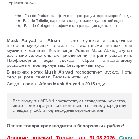
Артикул: 803431
edp
- Eau de Parfum, парфюм в концентрации парфюмерной воды
edt
- Eau de Toilette, парфюм в концентрации туалетной воды
edc
- Eau de Cologne, парфюм в концентрации одеколона
Musk Abiyad
от
Afnan
— это глубокий и загадочный
цветочно-мускусный аромат с пикантными нотами для
мужчин и женщин. Композиция Афнан Маск Абияд окунёт
вас в мир увлекательных приключений, интриг и романтики.
Парфюмерная вода сделает образ по-настоящему
роскошным, подчеркнув ваш безупречный вкус.
В верхних нотах
Musk Abiyad
господствует мускус. Ноты
сердца: роза, сандал. Базовые ноты: уд.
Создан аромат
Afnan
Musk Abiyad
в 2015 году.
Все продукты AFNAN соответствуют стандартам качества,
имеют декларацию соответствия по международному
стандарту ЕАС и подтверждены сертификатами.
Оплата товара производится в белорусских рублях!
Дорогие друзья! Только до 31.08.2026
Своя