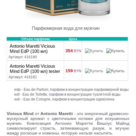
Парфюмерная вода для мужчин
Объем парфюма
Цена
Antonio Maretti Vicious
354
Mind EdP (100 мл)
BYN
Артикул: 416180
Antonio Maretti Vicious
159
Mind EdP (100 мл) tester
BYN
Артикул: 416181
edp
- Eau de Parfum, парфюм в концентрации парфюмерной воды
edt
- Eau de Toilette, парфюм в концентрации туалетной воды
edc
- Eau de Cologne, парфюм в концентрации одеколона
Vicious Mind
от
Antonio Maretti
- это энергичный древесно-
мускусный аромат с цветочными нотами для искушенных
мужчин. Композиция Антонио Маретти Вишоус Майнд
символизирует страсть, затмевающую разум, и жгучую
жажду роскоши и новизны, которую нельзя насытить.