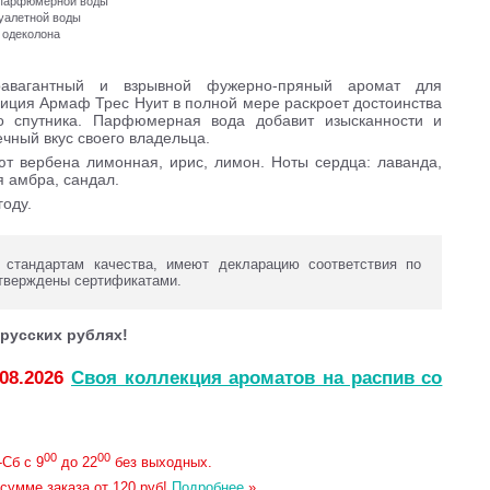
и парфюмерной воды
туалетной воды
 одеколона
авагантный и взрывной фужерно-пряный аромат для
зиция Армаф Трес Нуит в полной мере раскроет достоинства
о спутника. Парфюмерная вода добавит изысканности и
чный вкус своего владельца.
ют вербена лимонная, ирис, лимон. Ноты сердца: лаванда,
я амбра, сандал.
году.
стандартам качества, имеют декларацию соответствия по
тверждены сертификатами.
русских рублях!
.08.2026
Своя коллекция ароматов на распив со
00
00
Сб с 9
до 22
без выходных.
сумме заказа от 120 руб!
Подробнее
»