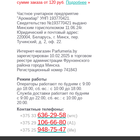
сумме заказа от 120 руб.
Подробнее
»
Частное унитарное предприятие
"Аромабар" УНП 193770421.
Свидетельство №193770421 выдано
Минским горисполкомом 11.06.24г.
Юридический и почтовый адрес:
220004, Беларусь, г. Минск, пер.
Тучинский, д. 2, оф. 22.
Интернет-магазин Parfumeria.by
зарегистрирован 10.02.2025 в торговом
реестре администрации Фрунзенского
района города Минска.
Регистрационный номер 741843
Режим работы
Операторы работают по будням с 9:00
до 18:00, сб.-вс.: с 10:00 до 18:00.
Служба доставки работает по будням
с 9:00 до 22:00, сб.-вс.: с 10:00 до
20:00.
Контактные телефоны:
636-29-58
+375 33
(мтс)
106-66-80
+375 29
(A1)
948-75-47
+375 25
(life)