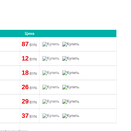
Цена
87
BYN
12
BYN
18
BYN
26
BYN
29
BYN
37
BYN