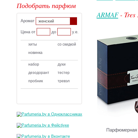
Подобрать парфюм
ARMAF
- Tres 
Аромат
женский
Цена от
до
у.е.
хиты
со скидкой
новинка
набор
духи
дезодорант
тестер
пробник
тревэл
Парфюмерная 