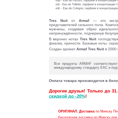
edp
- Eau de Parfum, парфюм в концентраци
edt
- Eau de Toilette, парфюм в концентрации 
edc
- Eau de Cologne, парфюм в концентрации
Tres Nuit
от
Armaf
— это экстр
представителей сильного пола. Компо
мужчины, создавая образ идеальног
непринуждённости, подчеркнув безупре
В верхних нотах
Tres Nuit
господству
фиалка, пряности. Базовые ноты: сера
Создан аромат
Armaf
Tres Nuit
в 2000 
Все продукты ARMAF соответствуют 
международному стандарту ЕАС и под
Оплата товара производится в бело
Дорогие друзья! Только до 31
скидкой до -20%
!
ОРИГИНАЛ.
Доставка
по Минску Пн-
Бесплатная доставка по Минску при 