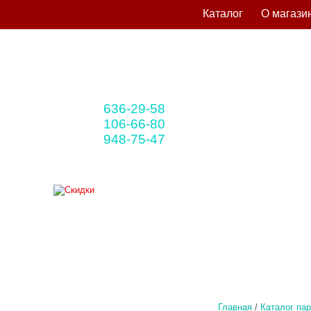
Каталог
О магази
636-29-58
+375 33
(мтс)
106-66-80
+375 29
(A1)
948-75-47
+375 25
(life)
Главная
/
Каталог па