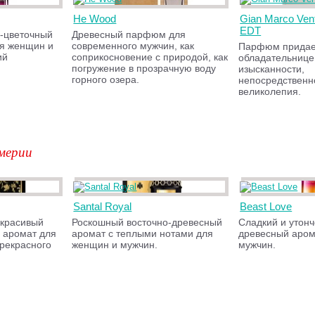
He Wood
Gian Marco Ven
EDT
-цветочный
Древесный парфюм для
я женщин и
современного мужчин, как
Парфюм придае
ий
соприкосновение с природой, как
обладательнице
погружение в прозрачную воду
изысканности,
горного озера.
непосредственн
великолепия.
мерии
Santal Royal
Beast Love
красивый
Роскошный восточно-древесный
Сладкий и утон
 аромат для
аромат с теплыми нотами для
древесный аром
рекрасного
женщин и мужчин.
мужчин.