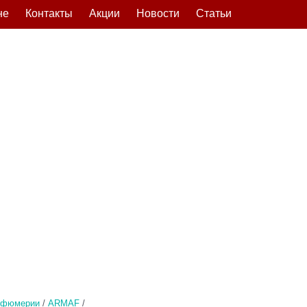
не
Контакты
Акции
Новости
Статьи
рфюмерии
/
ARMAF
/