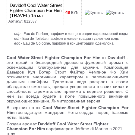
Davidoff Cool Water Street
Fighter Champion For Him
49
BYN
(TRAVEL) 15 мл
Артикул: 812587
edp
- Eau de Parfum, парфюм в концентрации парфюмерной воды
edt
- Eau de Toilette, парфюм в концентрации туалетной воды
edc
- Eau de Cologne, парфюм в концентрации одеколона
Cool Water Street Fighter Champion For Him
от
Davidoff
-
это яркий и благородный древесно-фужерный аромат с
освежающим благоуханием для мужчин. Композиция
Давыдов Кул Вотер Стрит Файтер Чемпион Фо Хим
отличается энергичным характером и запоминающимся
длинным шлейфом. Туалетная вода раскроет в своем
обладателе смелость, придаст уверенности в своих силах и
способность стремительно принимать верные решения. С
ней вы всегда будете в поле повышенного внимания
окружающих женщин. Лимитированная версия!
В верхних нотах
Cool Water Street Fighter Champion For
Him
господствуют мандарин. Ноты сердца: перец. Базовые
ноты: гваяк.
Создан аромат
Davidoff Cool Water Street Fighter
Champion
For Him
парфюмером Jérôme di Marino в 2021
году.