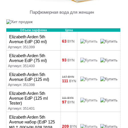
Парфюмерная вода для женщин
Объем парфюма
Цена
Elizabeth Arden 5th
63
Avenue EdP (30 ml)
BYN
Артикул: 351399
Elizabeth Arden 5th
93
Avenue EdP (75 ml)
BYN
Артикул: 351400
Elizabeth Arden 5th
147 BYN
Avenue EdP (125 ml)
111
BYN
Артикул: 351398
Elizabeth Arden 5th
Avenue EdP (125 ml
111 BYN
97
BYN
Tester)
Артикул: 351401
Elizabeth Arden 5th
Avenue набор (EdP 125
209
мл + лосьон для тела
BYN