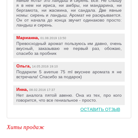
явные ноты- это ландыш и сирень. Все. Не слышу
я в нем ни ириса, ни амбры, ни мандарина, ни
бергамота, ни жасмина, ни сандала. Две явные
номы: сирень и ландыш. Аромат не раскрывается.
Он от начала до конца звучит одинаково просто:
ландыш и сирень.
Марианна,
01.08.2019 13:50
Превосходный аромат пользуюсь им давно, очень
вкусный, заказываю не первый раз, обожаю,
спасибо за пробник
Ольга,
14.05.2016 19:10
Подарили 5 avenue 75 ml вкуснее аромата я не
встречала! Спасибо за подарок)
Инна,
08.02.2016 17:37
Нет аналога пятой авеню. Она из тех, про кого
говорится, что все гениальное - просто.
ОСТАВИТЬ ОТЗЫВ
Хиты продаж