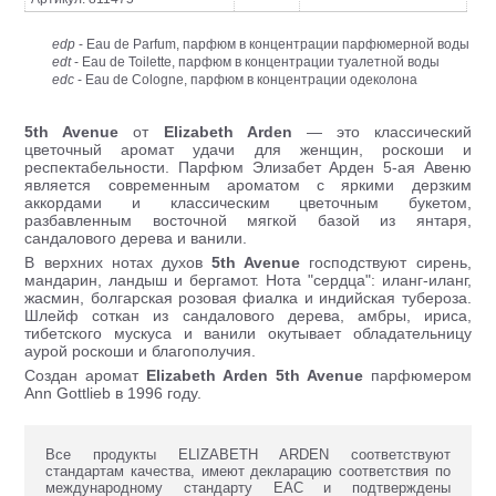
edp
- Eau de Parfum, парфюм в концентрации парфюмерной воды
edt
- Eau de Toilette, парфюм в концентрации туалетной воды
edc
- Eau de Cologne, парфюм в концентрации одеколона
5th Avenue
от
Elizabeth Arden
— это классический
цветочный аромат удачи для женщин, роскоши и
респектабельности. Парфюм Элизабет Арден 5-ая Авеню
является современным ароматом с яркими дерзким
аккордами и классическим цветочным букетом,
разбавленным восточной мягкой базой из янтаря,
сандалового дерева и ванили.
В верхних нотах духов
5th Avenue
господствуют сирень,
мандарин, ландыш и бергамот. Нота "сердца": иланг-иланг,
жасмин, болгарская розовая фиалка и индийская тубероза.
Шлейф соткан из сандалового дерева, амбры, ириса,
тибетского мускуса и ванили окутывает обладательницу
аурой роскоши и благополучия.
Создан аромат
Elizabeth Arden 5th Avenue
парфюмером
Ann Gottlieb в 1996 году.
Все продукты ELIZABETH ARDEN соответствуют
стандартам качества, имеют декларацию соответствия по
международному стандарту ЕАС и подтверждены