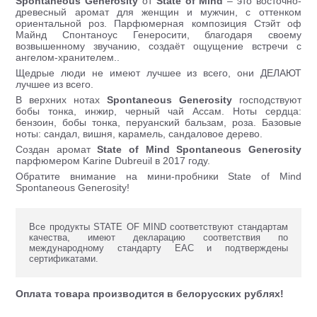
Spontaneous Generosity
от
State of Mind
– это восточно-
древесный аромат для женщин и мужчин, с оттенком
ориентальной роз. Парфюмерная композиция Стэйт оф
Майнд Спонтаноус Генеросити, благодаря своему
возвышенному звучанию, создаёт ощущение встречи с
ангелом-хранителем..
Щедрые люди не имеют лучшее из всего, они ДЕЛАЮТ
лучшее из всего.
В верхних нотах
Spontaneous Generosity
господствуют
бобы тонка, инжир, черный чай Ассам. Ноты сердца:
бензоин, бобы тонка, перуанский бальзам, роза. Базовые
ноты: сандал, вишня, карамель, сандаловое дерево.
Создан аромат
State of Mind Spontaneous Generosity
парфюмером Karine Dubreuil в 2017 году.
Обратите внимание на мини-пробники State of Mind
Spontaneous Generosity!
Все продукты STATE OF MIND соответствуют стандартам
качества, имеют декларацию соответствия по
международному стандарту ЕАС и подтверждены
сертификатами.
Оплата товара производится в белорусских рублях!