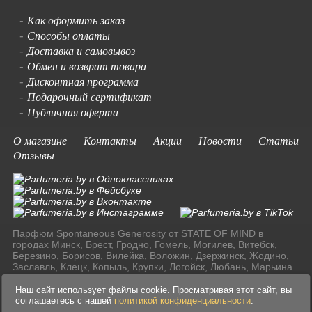
Как оформить заказ
-
Способы оплаты
-
Доставка и самовывоз
-
Обмен и возврат товара
-
Дисконтная программа
-
Подарочный сертификат
-
Публичная оферта
-
О магазине
Контакты
Акции
Новости
Статьи
Отзывы
Парфюм Spontaneous Generosity от STATE OF MIND в
городах Минск, Брест, Гродно, Гомель, Могилев, Витебск,
Березино, Борисов, Вилейка, Воложин, Дзержинск, Жодино,
Заславль, Клецк, Копыль, Крупки, Логойск, Любань, Марьина
Горка, Молодечно, Мядель, Несвиж, Слуцк, Смолевичи,
Солигорск, Старые Дороги, Столбцы, Узда, Фаниполь по
Наш сайт использует файлы cookie. Просматривая этот сайт, вы
доступным ценам в Ресублике Беларусь.
соглашаетесь с нашей
политикой конфиденциальности
.