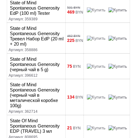
State of Mind
Spontaneous Generosity
531 BYN
469
BYN
EdP (100 ml) Tester
Артикул: 359389
State of Mind
Spontaneous Generosity
462 BYN
Тревел Набор EdP (20 ml
225
BYN
+ 20 ml)
Артикул: 358886
State of Mind
Spontaneous Generosity
75
BYN
(черный чай в 5 g)
Артикул: 396612
State of Mind
Spontaneous Generosity
(черный чай в
134
BYN
металической коробке
100g)
Артикул: 362714
State Of Mind
Spontaneous Generosity
21
BYN
EDP (TRAVEL) 3 мл
Артикул: 808695