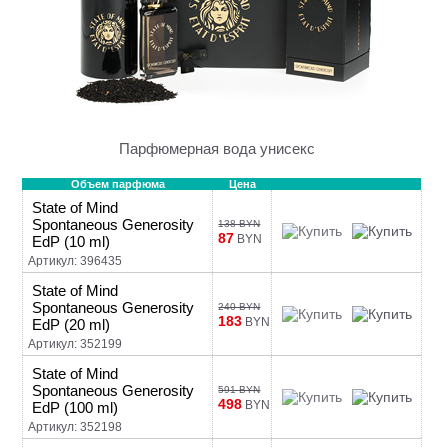
Парфюмерная вода унисекс
Объем парфюма
Цена
State of Mind
Spontaneous Generosity
138 BYN
87
BYN
EdP (10 ml)
Артикул: 396435
State of Mind
Spontaneous Generosity
240 BYN
183
BYN
EdP (20 ml)
Артикул: 352199
State of Mind
Spontaneous Generosity
591 BYN
498
BYN
EdP (100 ml)
Артикул: 352198