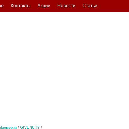
не
Контакты
Акции
Новости
Статьи
рфюмерии
/
GIVENCHY
/