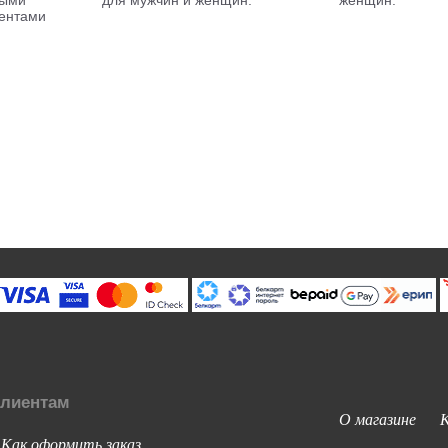
мыми
для мужчин и женщин.
женщин.
ентами
лиентам
О магазине
Как оформить заказ
-