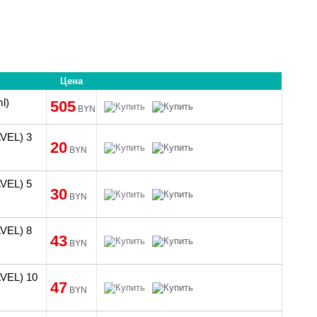
Цена
l)
505
BYN
VEL) 3
20
BYN
VEL) 5
30
BYN
VEL) 8
43
BYN
VEL) 10
47
BYN