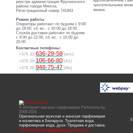
вдохновлённый са
реестре администрации Фрунзенского
трогательными мом
района города Минска.
жизни.
Регистрационный номер 741843
Режим работы
Операторы работают по будням с 9:00
до 18:00, сб.-вс.: с 10:00 до 18:00.
Служба доставки работает по будням
с 9:00 до 22:00, сб.-вс.: с 10:00 до
20:00.
Контактные телефоны:
636-29-58
+375 33
(мтс)
106-66-80
+375 29
(A1)
948-75-47
+375 25
(life)
© Интернет-магазин парфюмерии Parfumeria.by,
2008-2026
Оригинальная мужская и женская парфюмерия
К
и косметика в Беларуси. Туалетная вода,
парфюмерная вода, духи. Продажа и доставка.
Политика конфиденциальности