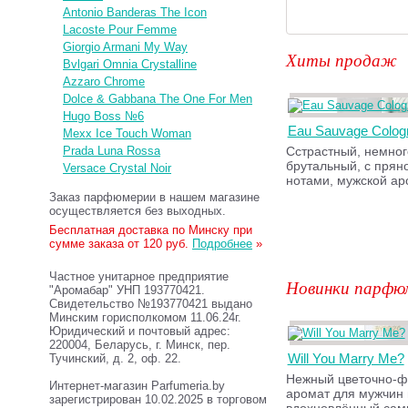
Antonio Banderas The Icon
Lacoste Pour Femme
Giorgio Armani My Way
Хиты продаж
Bvlgari Omnia Crystalline
Azzaro Chrome
Dolce & Gabbana The One For Men
Hugo Boss №6
Eau Sauvage Colog
Mexx Ice Touch Woman
Prada Luna Rossa
Сстрастный, немног
брутальный, с прян
Versace Crystal Noir
нотами, мужской ар
Заказ парфюмерии в нашем магазине
осуществляется без выходных.
Бесплатная доставка по Минску при
сумме заказа от 120 руб.
Подробнее
»
Частное унитарное предприятие
Новинки парфю
"Аромабар" УНП 193770421.
Свидетельство №193770421 выдано
Минским горисполкомом 11.06.24г.
Юридический и почтовый адрес:
220004, Беларусь, г. Минск, пер.
Will You Marry Me?
Тучинский, д. 2, оф. 22.
Нежный цветочно-ф
Интернет-магазин Parfumeria.by
аромат для мужчин
зарегистрирован 10.02.2025 в торговом