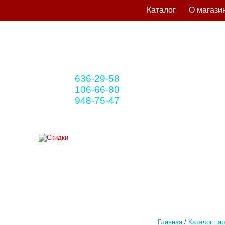
Каталог
О магази
636-29-58
+375 33
(мтс)
106-66-80
+375 29
(A1)
948-75-47
+375 25
(life)
Главная
/
Каталог па