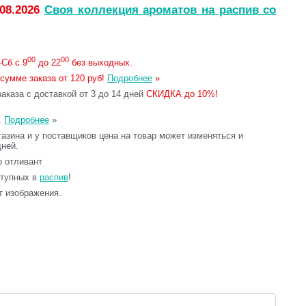
.08.2026
Своя коллекция ароматов на распив со
00
00
Сб с 9
до 22
без выходных.
сумме заказа от 120 руб!
Подробнее
»
каза с доставкой от 3 до 14 дней
СКИДКА до 10%!
.
Подробнее
»
газина и у поставщиков цена на товар может изменяться и
дней.
то отливант
ступных в
распив
!
т изображения.