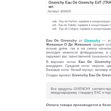
Givenchy Eau De Givenchy EdT (TRA
мл
Артикул: 809059
edp
- Eau de Parfum, парфюм в концентраци
edt
- Eau de Toilette, парфюм в концентрации 
edc
- Eau de Cologne, парфюм в концентрации
Eau De Givenchy
от
Givenchy
— это
Живанши О Де Живанши
сродни сол
ясным днём, так и на смену началь
мелодия нежности флёрдоранжа, в 
окружает вас таинственной тональност
В верхних нотах
Eau De Givenchy
мандарин. Средние ноты: нероли, цве
Базовые ноты: белый мускус, ветивер и
Создан аромат
Givenchy
Eau De Give
Все продукты GIVENCHY соответствую
международному стандарту ЕАС и под
Оплата товара производится в бело