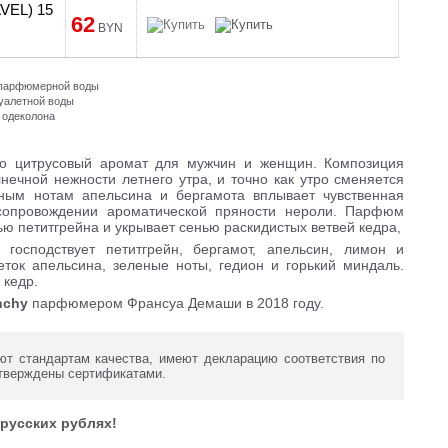
VEL) 15
62
BYN
и парфюмерной воды
туалетной воды
 одеколона
 цитрусовый аромат для мужчин и женщин. Композиция
нечной нежности летнего утра, и точно как утро сменяется
ным нотам апельсина и бергамота вплывает чувственная
сопровождении ароматической пряности нероли. Парфюм
ью петитгрейна и укрывает сенью раскидистых ветвей кедра,
господствует петитгрейн, бергамот, апельсин, лимон и
ток апельсина, зеленые ноты, гедион и горький миндаль.
 кедр.
nchy
парфюмером Франсуа Демаши в 2018 году.
т стандартам качества, имеют декларацию соответствия по
тверждены сертификатами.
русских рублях!