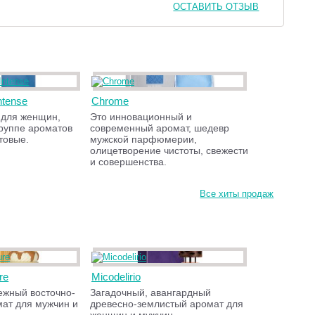
ОСТАВИТЬ ОТЗЫВ
ntense
Chrome
 для женщин,
Это инновационный и
группе ароматов
современный аромат, шедевр
товые.
мужской парфюмерии,
олицетворение чистоты, свежести
и совершенства.
Все хиты продаж
re
Micodelirio
ежный восточно-
Загадочный, авангардный
мат для мужчин и
древесно-землистый аромат для