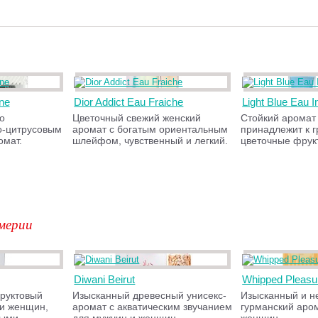
ne
Dior Addict Eau Fraiche
Light Blue Eau I
о
Цветочный свежий женский
Стойкий аромат
о-цитрусовым
аромат с богатым ориентальным
принадлежит к 
омат.
шлейфом, чувственный и легкий.
цветочные фрук
мерии
Diwani Beirut
Whipped Pleasu
руктовый
Изысканный древесный унисекс-
Изысканный и н
 и женщин,
аромат с акватическим звучанием
гурманский аро