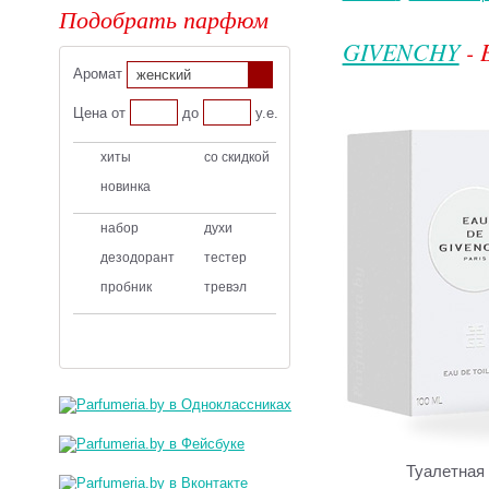
Подобрать парфюм
GIVENCHY
- 
Аромат
женский
Цена от
до
у.е.
хиты
со скидкой
новинка
набор
духи
дезодорант
тестер
пробник
тревэл
Туалетная