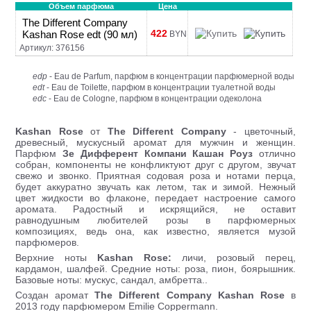
Объем парфюма
Цена
The Different Company
422
Kashan Rose edt (90 мл)
BYN
Артикул: 376156
edp
- Eau de Parfum, парфюм в концентрации парфюмерной воды
edt
- Eau de Toilette, парфюм в концентрации туалетной воды
edc
- Eau de Cologne, парфюм в концентрации одеколона
Kashan Rose
от
The Different Company
- цветочный,
древесный, мускусный аромат для мужчин и женщин.
Парфюм
Зе Дифферент Компани Кашан Роуз
отлично
собран, компоненты не конфликтуют друг с другом, звучат
свежо и звонко. Приятная содовая роза и нотами перца,
будет аккуратно звучать как летом, так и зимой. Нежный
цвет жидкости во флаконе, передает настроение самого
аромата. Радостный и искрящийся, не оставит
равнодушным любителей розы в парфюмерных
композициях, ведь она, как известно, является музой
парфюмеров.
Верхние ноты
Kashan Rose:
личи, розовый перец,
кардамон, шалфей. Средние ноты: роза, пион, боярышник.
Базовые ноты: мускус, сандал, амбретта..
Создан аромат
The Different Company Kashan Rose
в
2013 году парфюмером Emilie Coppermann.