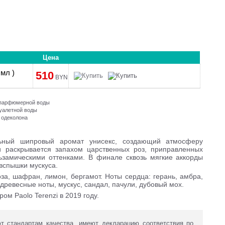
Цена
 мл )
510
BYN
и парфюмерной воды
туалетной воды
 одеколона
ьный шипровый аромат унисекс, создающий атмосферу
и раскрывается запахом царственных роз, приправленных
замическими оттенками. В финале сквозь мягкие аккорды
вспышки мускуса.
за, шафран, лимон, бергамот. Ноты сердца: герань, амбра,
 древесные ноты, мускус, сандал, пачули, дубовый мох.
м Paolo Terenzi в 2019 году.
 стандартам качества, имеют декларацию соответствия по