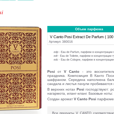
si
Объем парфюма
V Canto Posi Extract De Parfum ( 100
Артикул: 380016
edp
- Eau de Parfum, парфюм в концентраци
edt
- Eau de Toilette, парфюм в концентрации 
edc
- Eau de Cologne, парфюм в концентрации
Posi
от
V Canto
- это восхитител
праздника. Композиция В Канто Пос
шафраном. Середина наполнена баль
сандала и листья пачули пробиваются 
В верхних нотах
Posi
господствуют: ро
нагармота, иланг-иланг. Базовые ноты:
Создан аромат
V Canto
Posi
парфюмеро
Все продукты V CANTO соответствуют