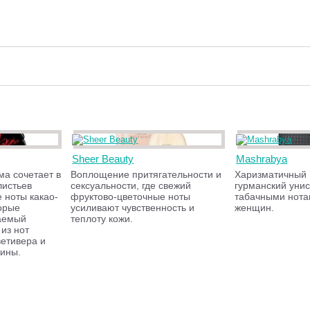
Sheer Beauty
Mashrabya
а сочетает в
Воплощение притягательности и
Харизматичный 
листьев
сексуальности, где свежий
гурманский унис
 ноты какао-
фруктово-цветочные ноты
табачными нота
торые
усиливают чувственность и
женщин.
аемый
теплоту кожи.
из нот
ветивера и
сины.