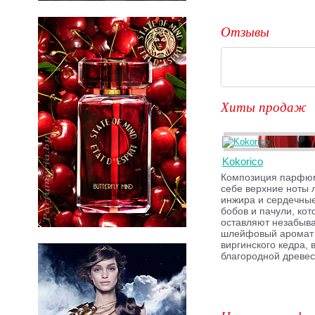
Отзывы
Хиты продаж
Kokorico
Композиция парфюм
себе верхние ноты 
инжира и сердечные
бобов и пачули, ко
оставляют незабыв
шлейфовый аромат 
виргинского кедра, 
благородной древе