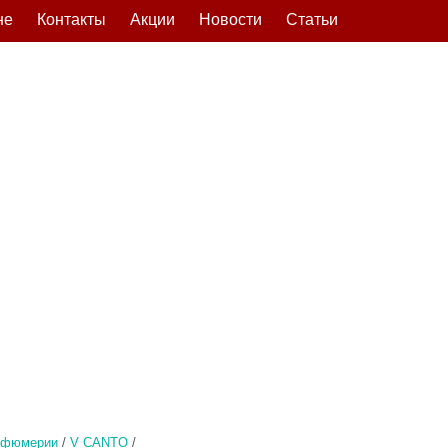
не
Контакты
Акции
Новости
Статьи
рфюмерии
/
V CANTO
/