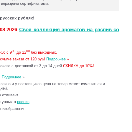
тверждены сертификатами.
русских рублях!
.08.2026
Своя коллекция ароматов на распив со
00
00
Сб с 9
до 22
без выходных.
сумме заказа от 120 руб!
Подробнее
»
каза с доставкой от 3 до 14 дней
СКИДКА до 10%!
.
Подробнее
»
газина и у поставщиков цена на товар может изменяться и
дней.
то отливант
ступных в
распив
!
т изображения.