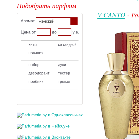
Подобрать парфюм
V CANTO
- Po
Аромат
женский
Цена от
до
у.е.
хиты
со скидкой
новинка
набор
духи
дезодорант
тестер
пробник
тревэл