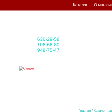
Каталог
О магази
636-29-58
+375 33
(мтс)
106-66-80
+375 29
(A1)
948-75-47
+375 25
(life)
Главная
/
Каталог па