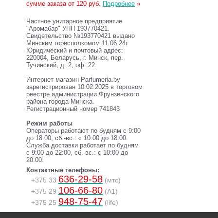
сумме заказа от 120 руб.
Подробнее
»
Частное унитарное предприятие
"Аромабар" УНП 193770421.
Свидетельство №193770421 выдано
Минским горисполкомом 11.06.24г.
Юридический и почтовый адрес:
220004, Беларусь, г. Минск, пер.
Тучинский, д. 2, оф. 22.
Интернет-магазин Parfumeria.by
зарегистрирован 10.02.2025 в торговом
реестре администрации Фрунзенского
района города Минска.
Регистрационный номер 741843
Режим работы
Операторы работают по будням с 9:00
до 18:00, сб.-вс.: с 10:00 до 18:00.
Служба доставки работает по будням
с 9:00 до 22:00, сб.-вс.: с 10:00 до
20:00.
Контактные телефоны:
636-29-58
+375 33
(мтс)
106-66-80
+375 29
(A1)
948-75-47
+375 25
(life)