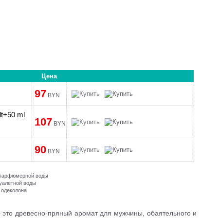
Цена
97
BYN
dt+50 ml
107
BYN
90
BYN
и парфюмерной воды
туалетной воды
 одеколона
это древесно-пряный аромат для мужчины, обаятельного и