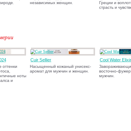
рироде.
независимых женщин.
Греции и вопло
страсть и чувст
мерии
024
Cuir Sellier
Cool Water Elixi
 оттенки
Насыщенный кожаный унисекс-
Завораживающи
тоса,
аромат для мужчин и женщин.
восточно-фужер
нтичные ноты
мужчин.
алса и