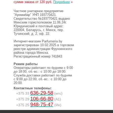
сумме заказа от 120 руб.
Подробнее
»
Частное унитарное предприятие
"Аромабар" УНП 193770421.
Свидетельство №193770421 выдано
Минским горисполкомом 11.06.24г.
Юридический и почтовый адрес:
220004, Беларусь, г. Минск, пер.
Тучинский, д. 2, оф. 22.
Интернет-магазин Parfumeria.by
зарегистрирован 10.02.2025 в торговом
реестре администрации Фрунзенского
района города Минска.
Регистрационный номер 741843
Режим работы
Операторы работают по будням с 9:00
до 18:00, сб.-вс.: с 10:00 до 18:00.
Служба доставки работает по будням
с 9:00 до 22:00, сб.-вс.: с 10:00 до
20:00.
Контактные телефоны:
636-29-58
+375 33
(мтс)
106-66-80
+375 29
(A1)
948-75-47
+375 25
(life)