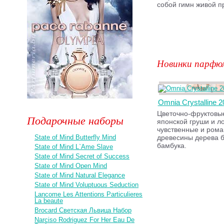
собой гимн живой п
Новинки парфю
Omnia Crystalline 2
Цветочно-фруктовые
Подарочные наборы
японской груши и ло
чувственные и рома
State of Mind Butterfly Mind
древесины дерева б
бамбука.
State of Mind L`Ame Slave
State of Mind Secret of Success
State of Mind Open Mind
State of Mind Natural Elegance
State of Mind Voluptuous Seduction
Lancome Les Attentions Particulieres
La beaute
Brocard Светская Львица Набор
Narciso Rodriguez For Her Eau De