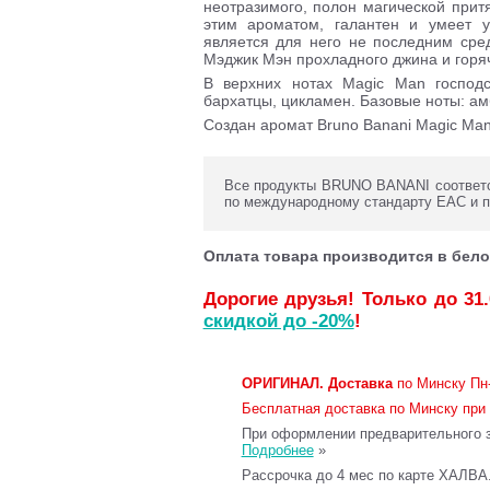
неотразимого, полон магической прит
этим ароматом, галантен и умеет у
является для него не последним ср
Мэджик Мэн прохладного джина и горя
В верхних нотах Magic Man господс
бархатцы, цикламен. Базовые ноты: ам
Создан аромат Bruno Banani Magic Man 
Все продукты BRUNO BANANI соответс
по международному стандарту ЕАС и 
Оплата товара производится в бело
Дорогие друзья! Только до 31
скидкой до -20%
!
ОРИГИНАЛ.
Доставка
по Минску Пн-
Бесплатная доставка по Минску при 
При оформлении предварительного за
Подробнее
»
Рассрочка до 4 мес по карте ХАЛВА