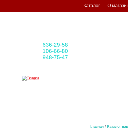
Каталог
О магази
636-29-58
+375 33
(мтс)
106-66-80
+375 29
(A1)
948-75-47
+375 25
(life)
Главная
/
Каталог па