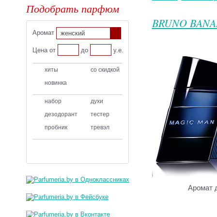
Подобрать парфюм
BRUNO BANA
Аромат
женский
Цена от
до
у.е.
хиты
со скидкой
новинка
набор
духи
дезодорант
тестер
пробник
тревэл
Аромат 