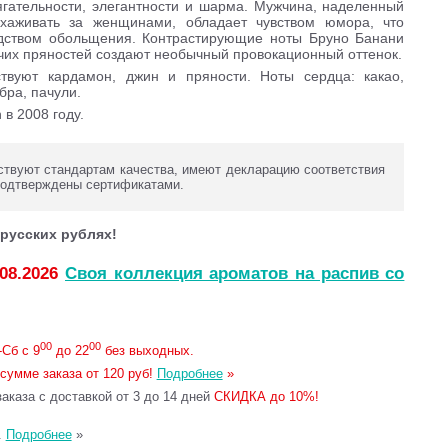
ягательности, элегантности и шарма. Мужчина, наделенный
хаживать за женщинами, обладает чувством юмора, что
едством обольщения. Контрастирующие ноты Бруно Банани
чих пряностей создают необычный провокационный оттенок.
твуют кардамон, джин и пряности. Ноты сердца: какао,
бра, пачули.
в 2008 году.
твуют стандартам качества, имеют декларацию соответствия
подтверждены сертификатами.
русских рублях!
.08.2026
Своя коллекция ароматов на распив со
00
00
Сб с 9
до 22
без выходных.
сумме заказа от 120 руб!
Подробнее
»
каза с доставкой от 3 до 14 дней
СКИДКА до 10%!
.
Подробнее
»