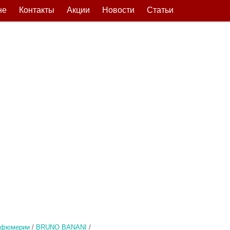
не
Контакты
Акции
Новости
Статьи
рфюмерии
/
BRUNO BANANI
/