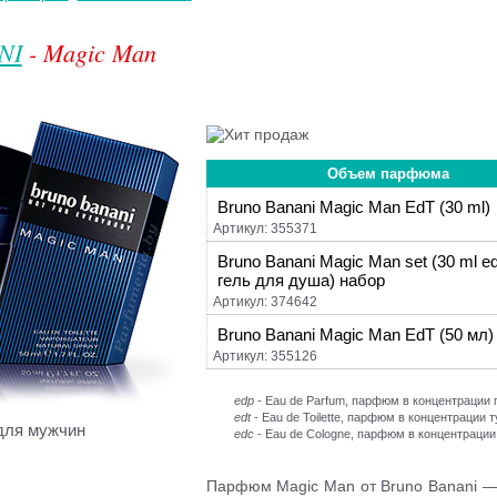
NI
- Magic Man
Объем парфюма
Bruno Banani Magic Man EdT (30 ml)
Артикул: 355371
Bruno Banani Magic Man set (30 ml e
гель для душа) набор
Артикул: 374642
Bruno Banani Magic Man EdT (50 мл)
Артикул: 355126
edp
- Eau de Parfum, парфюм в концентраци
edt
- Eau de Toilette, парфюм в концентрации 
для мужчин
edc
- Eau de Cologne, парфюм в концентрации
Парфюм Magic Man от Bruno Banani — 