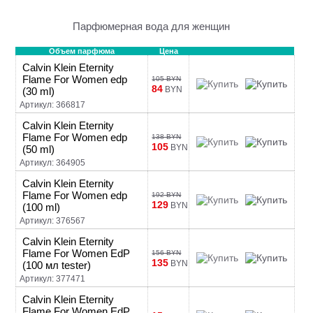
Парфюмерная вода для женщин
Объем парфюма
Цена
Calvin Klein Eternity
Flame For Women edp
105 BYN
84
BYN
(30 ml)
Артикул: 366817
Calvin Klein Eternity
Flame For Women edp
138 BYN
105
BYN
(50 ml)
Артикул: 364905
Calvin Klein Eternity
Flame For Women edp
192 BYN
129
BYN
(100 ml)
Артикул: 376567
Calvin Klein Eternity
Flame For Women EdP
156 BYN
135
BYN
(100 мл tester)
Артикул: 377471
Calvin Klein Eternity
Flame For Women EdP