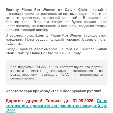
Eternity Flame For Women от Calvin Clein
- яркий и
страстный аромат с роскошными нотками фруктов и цветов,
которые дополнены восточной огранкой . В композиции
Кельвин Кляйн Этэрнити Флайм фо Вумен каждая нотка
несет частичку женственности и нежности, создавая теплый
и притягивающий шлейф.
В верхних нотах
Eternity Flame For Women
господствуют:
мандарин. Ноты сердца: сладкий горошек. Базовые ноты:
лабданум.
Создан аромат парфюмером Laurent Le Guernec
Calvin
Clein
Eternity Flame For Women
в 2019 году.
Все продукты CALVIN KLEIN соответствуют стандартам
качества, имеют декларацию соответствия по
международному стандарту ЕАС и подтверждены
сертификатами.
Оплата товара производится в белорусских рублях!
Дорогие друзья! Только до 31.08.2026
Своя
коллекция ароматов на распив со скидкой до
-20%
!