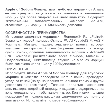
Apple of Sodom Филлер для глубоких морщин
от
Ahava
— это средство, нацеленное на мгновенное заполнение
морщин для более гладкого внешнего вида кожи. Содержит
эксклюзивный запатентованный комплекс AoSTM,
сглаживающий морщины. Клинически доказано.
ОСОБЕННОСТИ И ПРЕИМУЩЕСТВА:
Мгновенно заполняет морщинки - Renomer®, RonaFlaire®,
Зерна финиковой пальмы, Osmoter™, ATPeptideIS™, AoS™
Комплекс. Мягкая, гладкая, эластичная пленка, которая
улучшает текстуру сухой кожи (морщины являются всегда
сухой зоной), облегчая заполняемость морщин - Acticire®
(INCI комплекс растительного воска Жожоба, Мимозы и
Подсолнечника), Никотинамид. Улучшение в зонах морщин
было замечено через 1 час у 100% участников.
ПРИМЕНЕНИЕ:
Используйте
Ahava Apple of Sodom Филлер для глубоких
морщин
в качестве последнего шага в вашей процедуре
ухода за кожей (но до нанесения тонального крема и другой
декоративной косметики). Точечно направьте наконечник
аппликатора, подобный шприцу, и выдавите содержимое на
зону морщины его, чтобы заполнить ее. Кончиками пальцев
помассируйте похлопывающими движениями до полного
впитывания. Используйте по мере необходимости.