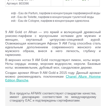
Артикул: 803396
edp
- Eau de Parfum, парфюм в концентрации парфюмерной воды
edt
- Eau de Toilette, парфюм в концентрации туалетной воды
edc
- Eau de Cologne, парфюм в концентрации одеколона
9 AM Gold от Afnan — это яркий и волнующий древесный
унисекс-парфюм с мускусными нотками для мужчин и
женщин, окутанный цитрусово-специевой аурой.
Освежающая композиция Афнан 9 АМ Голд способна стать
идеальным дополнением современного женского или
мужского образа, внеся в него легкость, глубину и
гармонию.
В верхних нотах 9 AM Gold господствуют лимон, ноты моря.
Ноты сердца: инжир, морские водоросли, нероли. Базовые
ноты: можжевельник, дубовый мох, сандаловое дерево.
Создан аромат Afnan 9 AM Gold в 2015 году. Данный аромат
можно рекомендовать поклонникам
Chanel Allure Homme
Edition Blanche
.
Все продукты AFNAN соответствуют стандартам качества,
имеют декларацию соответствия по международному
стандарту ЕАС и подтверждены сертификатами.