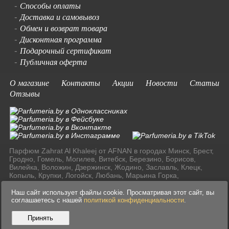
Способы оплаты
-
Доставка и самовывоз
-
Обмен и возврат товара
-
Дисконтная программа
-
Подарочный сертификат
-
Публичная оферта
-
О магазине
Контакты
Акции
Новости
Статьи
Отзывы
Парфюм Zahrat Al Khaleej от AFNAN в городах Минск, Брест,
Гродно, Гомель, Могилев, Витебск, Березино, Борисов,
Вилейка, Воложин, Дзержинск, Жодино, Заславль, Клецк,
Копыль, Крупки, Логойск, Любань, Марьина Горка,
Молодечно, Мядель, Несвиж, Слуцк, Смолевичи, Солигорск,
Старые Дороги, Столбцы, Узда, Фаниполь по доступным
Наш сайт использует файлы cookie. Просматривая этот сайт, вы
ценам в Ресублике Беларусь.
соглашаетесь с нашей
политикой конфиденциальности
.
Принять