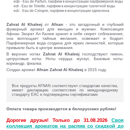
edp
- Eau de Parfum, парфюм в концентрации парфюмерной воды
edt
- Eau de Toilette, парфюм в концентрации туалетной воды
edc
- Eau de Cologne, парфюм в концентрации одеколона
Zahrat Al Khaleej
от
Afnan
- это загадочный и глубокий
фужерный аромат для женщин и мужчин. Композиция
Афнан Захрат Ал Калиж хранит в себе секрет соблазнения,
она воплощает тайные желания, освежает и бодрит.
Парфюмерная вода создана для ярких личностей, которые
привыкли быть в центре внимания.
В верхних нотах
Zahrat Al Khaleej
господствуют лимон,
цитрусовые ноты. Ноты сердца: мускус. Базовые ноты:
кориандр, фиалка.
Создан аромат
Afnan Zahrat Al Khaleej
в 2015 году.
Все продукты AFNAN соответствуют стандартам качества,
имеют декларацию соответствия по международному
стандарту ЕАС и подтверждены сертификатами.
Оплата товара производится в белорусских рублях!
Дорогие друзья! Только до 31.08.2026
Своя
коллекция ароматов на распив со скидкой до