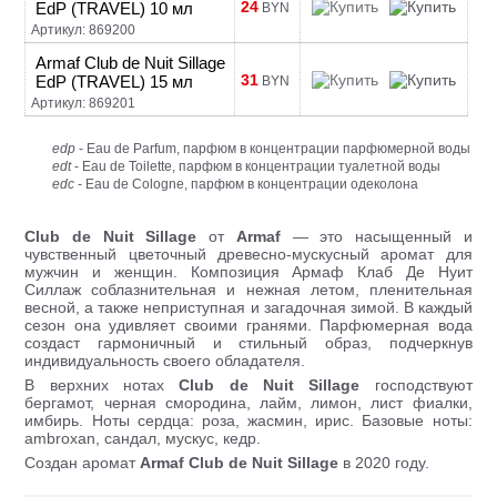
24
EdP (TRAVEL) 10 мл
BYN
Артикул: 869200
Armaf Club de Nuit Sillage
31
EdP (TRAVEL) 15 мл
BYN
Артикул: 869201
edp
- Eau de Parfum, парфюм в концентрации парфюмерной воды
edt
- Eau de Toilette, парфюм в концентрации туалетной воды
edc
- Eau de Cologne, парфюм в концентрации одеколона
Club de Nuit Sillage
от
Armaf
— это насыщенный и
чувственный цветочный древесно-мускусный аромат для
мужчин и женщин. Композиция Армаф Клаб Де Нуит
Силлаж соблазнительная и нежная летом, пленительная
весной, а также неприступная и загадочная зимой. В каждый
сезон она удивляет своими гранями. Парфюмерная вода
создаст гармоничный и стильный образ, подчеркнув
индивидуальность своего обладателя.
В верхних нотах
Club de Nuit Sillage
господствуют
бергамот, черная смородина, лайм, лимон, лист фиалки,
имбирь. Ноты сердца: роза, жасмин, ирис. Базовые ноты:
ambroxan, сандал, мускус, кедр.
Создан аромат
Armaf Club de Nuit Sillage
в 2020 году.