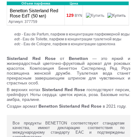
Объем парфюма
Цена
Benetton Sisterland Red
129
Rose EdT (50 мл)
BYN
Артикул: 377759
edp
- Eau de Parfum, парфюм в концентрации парфюмерной воды
edt
- Eau de Toilette, парфюм в концентрации туалетной воды
edc
- Eau de Cologne, парфюм в концентрации одеколона
Sisterland Red Rose
от
Benetton
— это яркий и
жизнерадостный цветочно-фруктовый аромат для роковых
красоток. Композиция Бенеттон Систерленд Ред Роуз
посвящена женской дружбе. Туалетная вода станет
прекрасным завершающим штрихом для чувственных и
страстных особ.
В верхних нотах
Sisterland Red Rose
господствуют персик,
грейпфрут. Ноты сердца: цветок ириса, роза. Базовые ноты:
амбра, пралине.
Создан аромат
Benetton Sisterland Red Rose
в 2021 году.
Все продукты BENETTON соответствуют стандартам
качества, имеют декларацию соответствия по
международному стандарту ЕАС и подтверждены
сертификатами.