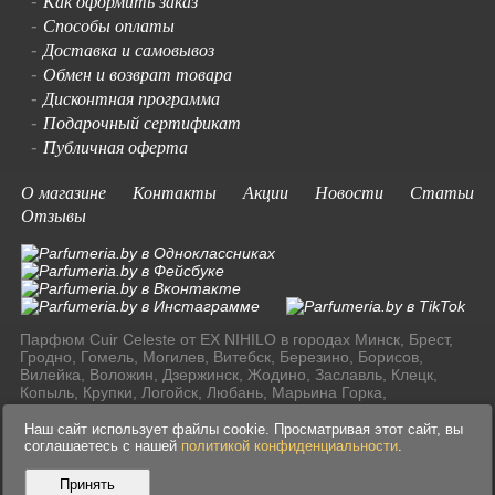
Как оформить заказ
-
Способы оплаты
-
Доставка и самовывоз
-
Обмен и возврат товара
-
Дисконтная программа
-
Подарочный сертификат
-
Публичная оферта
-
О магазине
Контакты
Акции
Новости
Статьи
Отзывы
Парфюм Cuir Celeste от EX NIHILO в городах Минск, Брест,
Гродно, Гомель, Могилев, Витебск, Березино, Борисов,
Вилейка, Воложин, Дзержинск, Жодино, Заславль, Клецк,
Копыль, Крупки, Логойск, Любань, Марьина Горка,
Молодечно, Мядель, Несвиж, Слуцк, Смолевичи, Солигорск,
Старые Дороги, Столбцы, Узда, Фаниполь по доступным
Наш сайт использует файлы cookie. Просматривая этот сайт, вы
ценам в Ресублике Беларусь.
соглашаетесь с нашей
политикой конфиденциальности
.
Принять