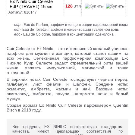
Ex Nihilo Cuir Celeste
128
EdP (TRAVEL) 15 мл
BYN
Артикул: 810147
edp
- Eau de Parfum, парфюм в концентрации парфюмерной воды
edt
- Eau de Toilette, парфюм в концентрации туалетной воды
edc
- Eau de Cologne, парфюм в концентрации одеколона
Cuir Celeste от Ex Nihilo – это интенсивный кожаный унисекс-
парфюм для мужчин и женщин, который станет вашим на
всю жизнь. Селективная парфюмерная композиция Екс
Нихило Куир Селесте задаст стремительный ритм вашей
жизни, являясь импульсивной, магической и тонко
отточенной.
В верхних нотах Cuir Celeste господствуют черный перец,
гальбанум, лист фиалки и шалфей. Средние ноты:
османтус, амбретта, жасмин и чай. Базовые ноты:
акигалавуд, амбретта, пачули, нагармота, кожа и белый
мускус.
Создан аромат Ex Nihilo Cuir Celeste парфюмером Quentin
Bisch в 2018 году.
Все продукты EX NIHILO соответствуют стандартам
качества, имеют декларацию соответствия по