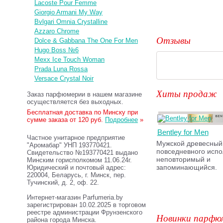
Lacoste Pour Femme
Giorgio Armani My Way
Bvlgari Omnia Crystalline
Azzaro Chrome
Отзывы
Dolce & Gabbana The One For Men
Hugo Boss №6
Mexx Ice Touch Woman
Prada Luna Rossa
Versace Crystal Noir
Хиты продаж
Заказ парфюмерии в нашем магазине
осуществляется без выходных.
Бесплатная доставка по Минску при
сумме заказа от 120 руб.
Подробнее
»
Bentley for Men
Частное унитарное предприятие
Мужской древесны
"Аромабар" УНП 193770421.
повседневного испо
Свидетельство №193770421 выдано
неповторимый и
Минским горисполкомом 11.06.24г.
запоминающийся.
Юридический и почтовый адрес:
220004, Беларусь, г. Минск, пер.
Тучинский, д. 2, оф. 22.
Интернет-магазин Parfumeria.by
зарегистрирован 10.02.2025 в торговом
реестре администрации Фрунзенского
Новинки парфю
района города Минска.