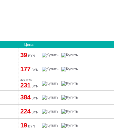
Цена
39
BYN
177
BYN
327 BYN
231
BYN
384
BYN
224
BYN
19
BYN