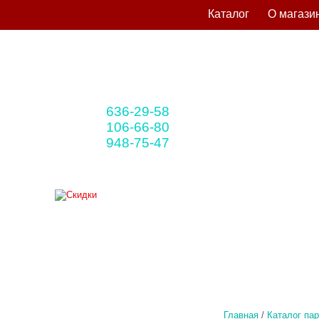
Каталог
О магази
636-29-58
+375 33
(мтс)
106-66-80
+375 29
(A1)
948-75-47
+375 25
(life)
Главная
/
Каталог па