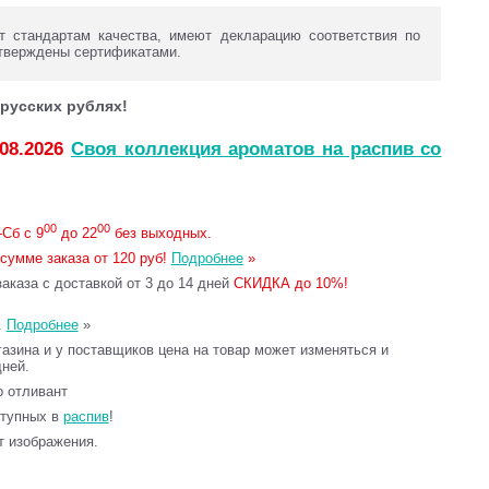
 стандартам качества, имеют декларацию соответствия по
тверждены сертификатами.
русских рублях!
.08.2026
Своя коллекция ароматов на распив со
00
00
Сб с 9
до 22
без выходных.
сумме заказа от 120 руб!
Подробнее
»
каза с доставкой от 3 до 14 дней
СКИДКА до 10%!
.
Подробнее
»
газина и у поставщиков цена на товар может изменяться и
дней.
то отливант
ступных в
распив
!
т изображения.