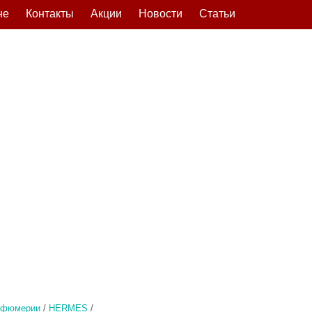
не
Контакты
Акции
Новости
Статьи
рфюмерии
/
HERMES
/