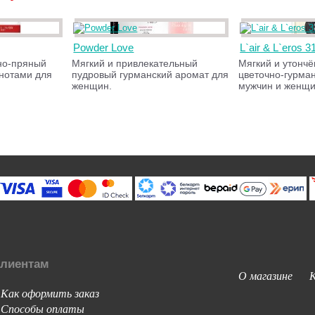
Powder Love
L`air & L`eros 3
но-пряный
Мягкий и привлекательный
Мягкий и утонч
нотами для
пудровый гурманский аромат для
цветочно-гурма
женщин.
мужчин и женщи
лиентам
О магазине
Как оформить заказ
-
Способы оплаты
-