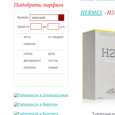
Подобрать парфюм
HERMES
- H2
Аромат
женский
Цена от
до
у.е.
хиты
со скидкой
новинка
набор
духи
дезодорант
тестер
пробник
тревэл
Туалетная в