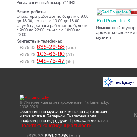
Регистрационный номер 741843
Режим работы
Операторы работают по будням с 9:00
Red Power Ice 3
до 18:00, сб.-вс.: с 10:00 до 18:00.
Служба доставки работает по будням
Изысканный фужер
с 9:00 до 22:00, сб.-вс.: с 10:00 до
аромат со свежими 
20:00.
мужчин.
Контактные телефоны:
636-29-58
+375 33
(мтс)
106-66-80
+375 29
(A1)
948-75-47
+375 25
(life)
© Интернет-магазин парфюмерии Parfumeria.by,
2008-2026
Оригинальная мужская и женская парфюмерия
К
и косметика в Беларуси. Туалетная вода,
парфюмерная вода, духи. Продажа и доставка.
Политика конфиденциальности
636-29-58
+375 33
(мтс)