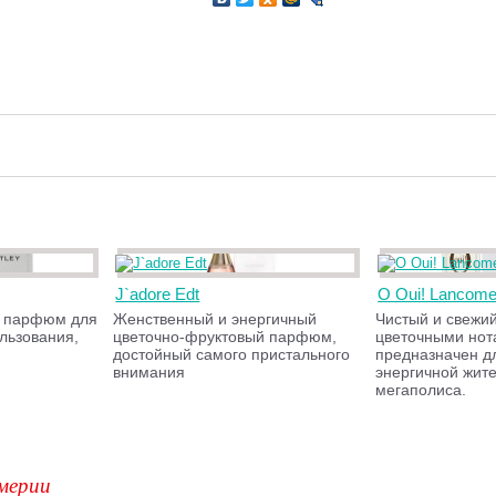
J`adore Edt
O Oui! Lancom
й парфюм для
Женственный и энергичный
Чистый и свежий
льзования,
цветочно-фруктовый парфюм,
цветочными нот
достойный самого пристального
предназначен д
внимания
энергичной жит
мегаполиса.
мерии