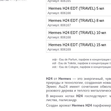
Артикул: 806165
Hermes H24 EDT (TRAVEL) 5 мл
Артикул: 806166
Hermes H24 EDT (TRAVEL) 8 мл
Артикул: 806167
Hermes H24 EDT (TRAVEL) 10 мл
Артикул: 806168
Hermes H24 EDT (TRAVEL) 15 мл
Артикул: 806169
edp
- Eau de Parfum, парфюм в концентраци
edt
- Eau de Toilette, парфюм в концентрации 
edc
- Eau de Cologne, парфюм в концентрации
H24
от
Hermes
— это энергичный, чу
природы и технологии, созданная нов
Эрмес Аш24 имеет сочетание обвола
розового дерева и теплого металличес
В верхних нотах
H24
господствуют: 
листва, палисандр.
Создан аромат
Hermes
H24
парфюмером