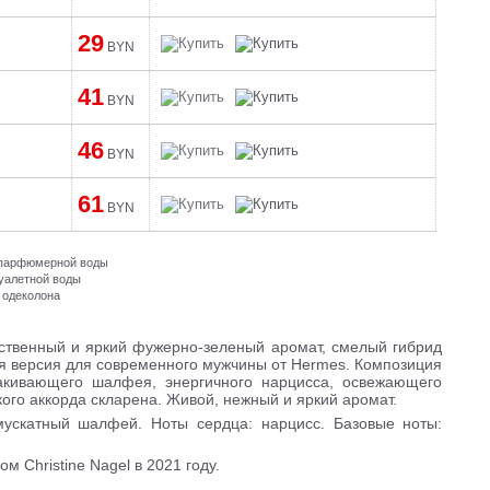
29
BYN
41
BYN
46
BYN
61
BYN
и парфюмерной воды
туалетной воды
 одеколона
вственный и яркий фужерно-зеленый аромат, смелый гибрид
ая версия для современного мужчины от Hermes. Композиция
кивающего шалфея, энергичного нарцисса, освежающего
кого аккорда скларена. Живой, нежный и яркий аромат.
мускатный шалфей. Ноты сердца: нарцисс. Базовые ноты:
 Christine Nagel в 2021 году.