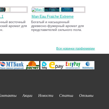
1.1
Man Eau Fraiche Extreme
ённый восточный
Богатый и насыщенный
нский аромат для
древесно-фужерный аромат для
н.
представителей сильного пола.
Все новинки парфюмерии
Контакты
Акции
Новости
Статьи
Отзывы