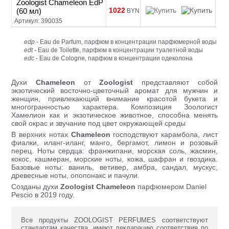
Zoologist Chameleon EdP
1022
(60 мл)
BYN
Артикул: 390035
edp
- Eau de Parfum, парфюм в концентрации парфюмерной воды
edt
- Eau de Toilette, парфюм в концентрации туалетной воды
edc
- Eau de Cologne, парфюм в концентрации одеколона
Духи
Chameleon
от
Zoologist
представляют собой
экзотический восточно-цветочный аромат для мужчин и
женщин, привлекающий внимание красотой букета и
многогранностью характера. Композиция Зоологист
Хамелион как и экзотическое животное, способна менять
свой окрас и звучание под цвет окружающей среды
В верхних нотах
Chameleon
господствуют карамбола, лист
фиалки, иланг-иланг, манго, бергамот, лимон и розовый
перец. Ноты сердца: франжипани, морская соль, жасмин,
кокос, кашмеран, морские ноты, кожа, шафран и гвоздика.
Базовые ноты: ваниль, ветивер, амбра, сандал, мускус,
древесные ноты, опопонакс и пачули.
Созданы духи
Zoologist Chameleon
парфюмером Daniel
Pescio в 2019 году.
Все продукты ZOOLOGIST PERFUMES соответствуют
стандартам качества, имеют декларацию соответствия по