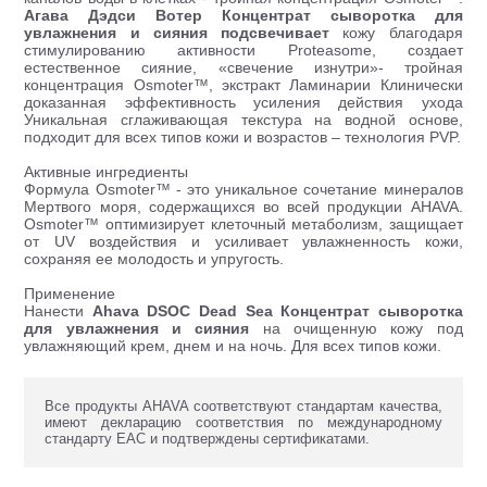
Агава Дэдси Вотер Концентрат сыворотка для
увлажнения и сияния подсвечивает
кожу благодаря
стимулированию активности Proteasome, создает
естественное сияние, «свечение изнутри»- тройная
концентрация Osmoter™, экстракт Ламинарии Клинически
доказанная эффективность усиления действия ухода
Уникальная сглаживающая текстура на водной основе,
подходит для всех типов кожи и возрастов – технология PVP.
Активные ингредиенты
Формула Osmoter™ - это уникальное сочетание минералов
Мертвого моря, содержащихся во всей продукции AHAVA.
Osmoter™ оптимизирует клеточный метаболизм, защищает
от UV воздействия и усиливает увлажненность кожи,
сохраняя ее молодость и упругость.
Применение
Нанести
Ahava DSOC Dead Sea Концентрат сыворотка
для увлажнения и сияния
на очищенную кожу под
увлажняющий крем, днем и на ночь. Для всех типов кожи.
Все продукты AHAVA соответствуют стандартам качества,
имеют декларацию соответствия по международному
стандарту ЕАС и подтверждены сертификатами.