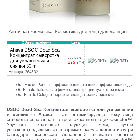
Аптечная косметика. Косметика для лица для женщин
Объем парфюма
Цена
Ahava DSOC Dead Sea
Концентрат сыворотка
200 BYN
для увлажнения и
175
BYN
сияния 30 ml
Артикул: 364632
edp
- Eau de Parfum, парфюм в концентрации парфюмерной воды
edt
- Eau de Toilette, парфюм в концентрации туалетной воды
edc
- Eau de Cologne, парфюм в концентрации одеколона
DSOC Dead Sea Концентрат сыворотка для увлажнения
и сияния
от
Ahava
— это оптимизирующая кожу лица
сыворотка основанная на тройной концентрации Osmoter™.
Улучшает клеточные функции кожи, лучше
увлажняет,подсвечивает и заряжает кожу энергией изнутри
благодаря экспрессии Aquaporin-3, создавая больше
каналов воды в клетках - тройная концентрация Osmoter™.