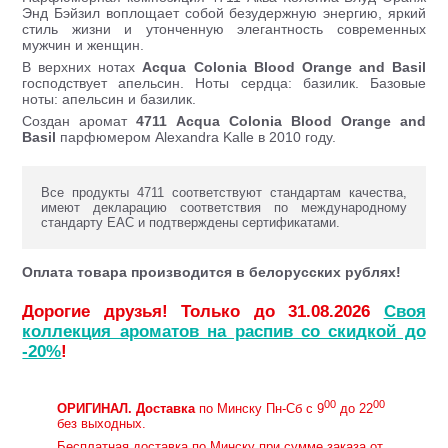
Энд Бэйзил воплощает собой безудержную энергию, яркий
стиль жизни и утонченную элегантность современных
мужчин и женщин.
В верхних нотах
Acqua Colonia Blood Orange and Basil
господствует апельсин. Ноты сердца: базилик. Базовые
ноты: апельсин и базилик.
Создан аромат
4711 Acqua Colonia Blood Orange and
Basil
парфюмером Alexandra Kalle в 2010 году.
Все продукты 4711 соответствуют стандартам качества,
имеют декларацию соответствия по международному
стандарту ЕАС и подтверждены сертификатами.
Оплата товара производится в белорусских рублях!
Дорогие друзья! Только до 31.08.2026
Своя
коллекция ароматов на распив со скидкой до
-20%
!
00
00
ОРИГИНАЛ.
Доставка
по Минску Пн-Сб с 9
до 22
без выходных.
Бесплатная доставка по Минску при сумме заказа от