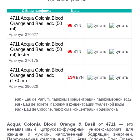
Объем парфюма
Цена
4711 Acqua Colonia Blood
Orange and Basil edc (50
96
BYN
ml)
Артикул: 370027
4711 Acqua Colonia Blood
Orange and Basil edc (50
66
BYN
ml) tester
Артикул: 370175
4711 Acqua Colonia Blood
Orange and Basil edc
194
BYN
(170 ml)
Артикул: 390020
edp
- Eau de Parfum, парфюм в концентрации парфюмерной воды
edt
- Eau de Toilette, парфюм в концентрации туалетной воды
edc
- Eau de Cologne, парфюм в концентрации одеколона
Acqua Colonia Blood Orange & Basil
от
4711
— это
ненавязчивый цитрусово-фужерный унисекс-аромат для
женщин и мужчин, наполненный бодрящей энергией.
Парфюмерная композиция 4711 Аква Колониа Блуд Оранж