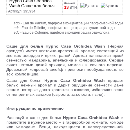
Hypno Casa Orchidea
32 BYN
Wash Саше для белья
13
BYN
Артикул: 395934
edp
- Eau de Parfum, парфюм в концентрации парфюмерной воды
edt
- Eau de Toilette, парфюм в концентрации туалетной воды
edc
- Eau de Cologne, парфюм в концентрации одеколона
Саше для белья Hypno Casa Orchidea Wash
(Черная
орхидея) имеет цветочно-древесный аромат, состоящий из
звонких аккордов и ярких граней. Аромат начинается яркой
свежестью мандарина, апельсина и флердоранжа. Сердце
сияет нотами дикой орхидеи, мимозы и сочного персика.
Древесный кедровый шлейф привносит необузданность во
всю композицию.
Саше для белья
Hypno Casa Orchidea Wash
придает
белью нежный аромат и дарит ощущение свежести даже
вещам, которые долго хранятся в шкафах, избавляют вещи
от неприятных запахов (сырости, затхлости, пыли).
Инструкция по применению
Распакуйте саше для белья
Hypno Casa Orchidea Wash
и
поместите в нужное место – в гардеробной комнате, комоде
или чемодане. Вещи, находящиеся в непосредственной