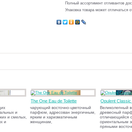
Полный ассортимент отливантов до
Упаковка товара может отличаться о
The One Eau de Toilette
Opulent Classi
щих
чарующий восточно-цветочный
Великолепный в
кальных и
парфюм, адресован энергичным,
древесный пар
ких и смелых,
ярким и харизматичным
отличающийся 
х и
женщинам,
ориентальным з
пряными восточ