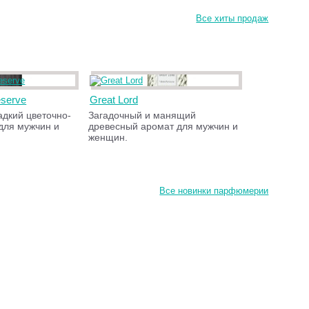
Все хиты продаж
eserve
Great Lord
адкий цветочно-
Загадочный и манящий
для мужчин и
древесный аромат для мужчин и
женщин.
Все новинки парфюмерии