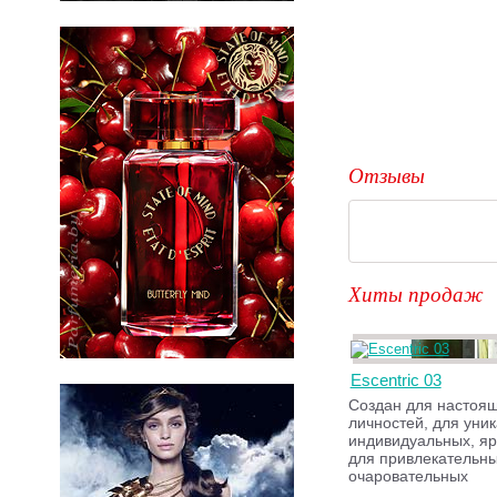
Отзывы
Хиты продаж
Escentric 03
Создан для настоя
личностей, для уни
индивидуальных, яр
для привлекательны
очаровательных