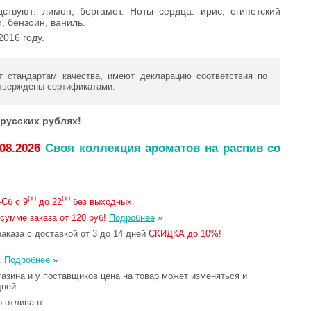
ствуют: лимон, бергамот. Ноты сердца: ирис, египетский
, бензоин, ваниль.
2016 году.
 стандартам качества, имеют декларацию соответствия по
тверждены сертификатами.
русских рублях!
.08.2026
Своя коллекция ароматов на распив со
00
00
Сб с 9
до 22
без выходных.
сумме заказа от 120 руб!
Подробнее
»
каза с доставкой от 3 до 14 дней
СКИДКА до 10%!
.
Подробнее
»
газина и у поставщиков цена на товар может изменяться и
дней.
то отливант