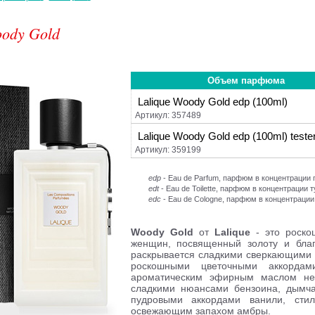
ody Gold
Объем парфюма
Lalique Woody Gold edp (100ml)
Артикул: 357489
Lalique Woody Gold edp (100ml) teste
Артикул: 359199
edp
- Eau de Parfum, парфюм в концентраци
edt
- Eau de Toilette, парфюм в концентрации 
edc
- Eau de Cologne, парфюм в концентрации
Woody Gold
от
Lalique
- это роск
женщин, посвященный золоту и бла
раскрывается сладкими сверкающими 
роскошными цветочными аккордам
ароматическим эфирным маслом нер
сладкими нюансами бензоина, дымча
пудровыми аккордами ванили, ст
освежающим запахом амбры.