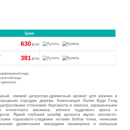
Цена
630
BYN
r
381
BYN
и парфюмерной воды
туалетной воды
 одеколона
ошный, свежий цитрусово-древесный аромат для мужчин и
городным породам дерева. Композиция Лалик Вуди Голд
цитрусовыми оттенками бергамота и лимона, украшенными
и египетского жасмина, мягкого пудрового ириса и
оли. Яркий глубокий шлейф аромата звучит смолисто-
тыми горьковато-сладкими нотами бобов тонка, нежными
ильными древесными аккордами кашмерана и изящным