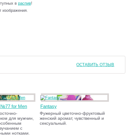
ступных в
распив
!
т изображения.
ОСТАВИТЬ ОТЗЫВ
c №77 for Men
Fantasy
осточно-
Фужерный цветочно-фруктовый
фюм для мужчин,
женский аромат, чувственный и
особенным
сексуальный.
вучанием с
ными нотками.