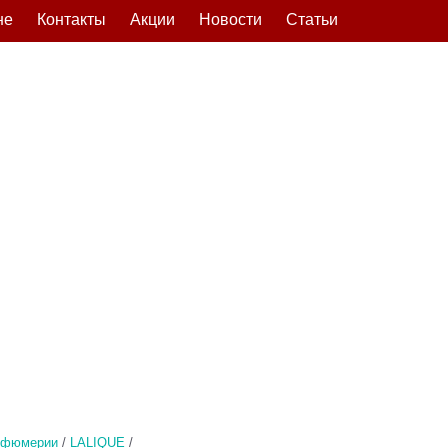
не
Контакты
Акции
Новости
Статьи
рфюмерии
/
LALIQUE
/