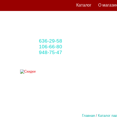
Каталог
О магази
636-29-58
+375 33
(мтс)
106-66-80
+375 29
(A1)
948-75-47
+375 25
(life)
Главная
/
Каталог па