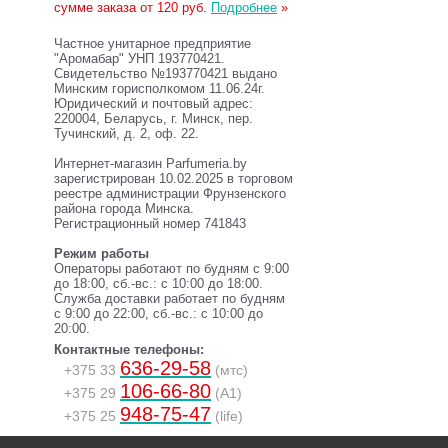
сумме заказа от 120 руб.
Подробнее
»
Частное унитарное предприятие
"Аромабар" УНП 193770421.
Свидетельство №193770421 выдано
Минским горисполкомом 11.06.24г.
Юридический и почтовый адрес:
220004, Беларусь, г. Минск, пер.
Тучинский, д. 2, оф. 22.
Интернет-магазин Parfumeria.by
зарегистрирован 10.02.2025 в торговом
реестре администрации Фрунзенского
района города Минска.
Регистрационный номер 741843
Режим работы
Операторы работают по будням с 9:00
до 18:00, сб.-вс.: с 10:00 до 18:00.
Служба доставки работает по будням
с 9:00 до 22:00, сб.-вс.: с 10:00 до
20:00.
Контактные телефоны:
636-29-58
+375 33
(мтс)
106-66-80
+375 29
(A1)
948-75-47
+375 25
(life)