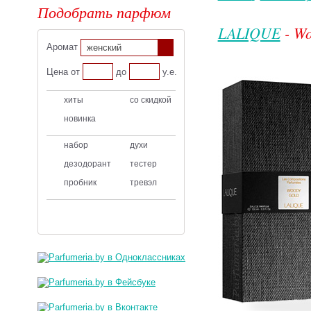
Подобрать парфюм
LALIQUE
- Wo
Аромат
женский
Цена от
до
у.е.
хиты
со скидкой
новинка
набор
духи
дезодорант
тестер
пробник
тревэл