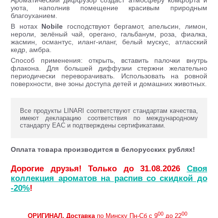
Ароматический диффузор создаст атмосферу комфорта и
уюта, наполнив помещение красивым природным
благоуханием.
В нотах
Nobile
господствуют бергамот, апельсин, лимон,
нероли, зелёный чай, орегано, гальбанум, роза, фиалка,
жасмин, османтус, иланг-иланг, белый мускус, атласский
кедр, амбра.
Способ применения: открыть, вставить палочки внутрь
флакона. Для большей диффузии стержни желательно
периодически переворачивать. Использовать на ровной
поверхности, вне зоны доступа детей и домашних животных.
Все продукты LINARI соответствуют стандартам качества,
имеют декларацию соответствия по международному
стандарту ЕАС и подтверждены сертификатами.
Оплата товара производится в белорусских рублях!
Дорогие друзья! Только до 31.08.2026
Своя
коллекция ароматов на распив со скидкой до
-20%
!
00
00
ОРИГИНАЛ.
Доставка
по Минску Пн-Сб с 9
до 22