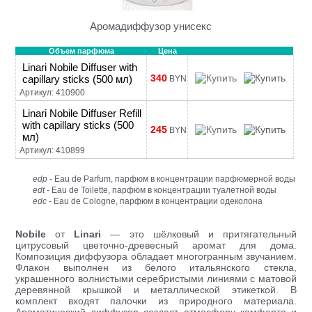
Аромадиффузор унисекс
Объем парфюма
Цена
Linari Nobile Diffuser with
340
capillary sticks (500 мл)
BYN
Артикул: 410900
Linari Nobile Diffuser Refill
with capillary sticks (500
245
BYN
мл)
Артикул: 410899
edp
- Eau de Parfum, парфюм в концентрации парфюмерной воды
edt
- Eau de Toilette, парфюм в концентрации туалетной воды
edc
- Eau de Cologne, парфюм в концентрации одеколона
Nobile
от
Linari
— это шёлковый и притягательный
цитрусовый цветочно-древесный аромат для дома.
Композиция диффузора обладает многогранным звучанием.
Флакон выполнен из белого итальянского стекла,
украшенного волнистыми серебристыми линиями с матовой
деревянной крышкой и металлической этикеткой. В
комплект входят палочки из природного материала.