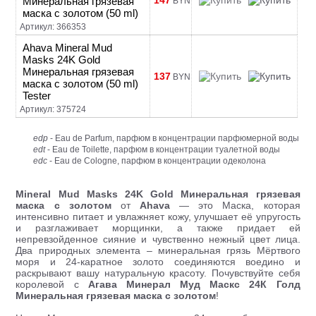
147
Минеральная грязевая
BYN
маска с золотом (50 ml)
Артикул: 366353
Ahava Mineral Mud
Masks 24K Gold
Минеральная грязевая
137
BYN
маска с золотом (50 ml)
Tester
Артикул: 375724
edp
- Eau de Parfum, парфюм в концентрации парфюмерной воды
edt
- Eau de Toilette, парфюм в концентрации туалетной воды
edc
- Eau de Cologne, парфюм в концентрации одеколона
Mineral Mud Masks 24K Gold Минеральная грязевая
маска с золотом
от
Ahava
— это Маска, которая
интенсивно питает и увлажняет кожу, улучшает её упругость
и разглаживает морщинки, а также придает ей
непревзойденное сияние и чувственно нежный цвет лица.
Два природных элемента – минеральная грязь Мёртвого
моря и 24-каратное золото соединяются воедино и
раскрывают вашу натуральную красоту. Почувствуйте себя
королевой с
Агава Минерал Муд Маскс 24К Голд
Минеральная грязевая маска с золотом
!