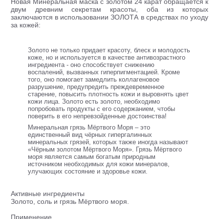
Новая Минеральная маска с золотом 24 карат обращается к
двум древним секретам красоты, оба из которых
заключаются в использовании ЗОЛОТА в средствах по уходу
за кожей:
Золото не только придает красоту, блеск и молодость
коже, но и используется в качестве антивозрастного
ингредиента - оно способствует снижению
воспалений, вызванных гиперпигментацией. Кроме
того, оно помогает замедлить коллагеновое
разрушение, предупредить преждевременное
старение, повысить плотность кожи и выровнять цвет
кожи лица. Золото есть золото, необходимо
попробовать продукты с его содержанием, чтобы
поверить в его непревзойденные достоинства!
Минеральная грязь Мёртвого Моря – это
единственный вид чёрных гипергалинных
минеральных грязей, которых также иногда называют
«Чёрным золотом Мёртвого Моря». Грязь Мёртвого
моря является самым богатым природным
источником необходимых для кожи минералов,
улучающих состояние и здоровье кожи.
Активные ингредиенты
Золото, соль и грязь Мёртвого моря.
Применение