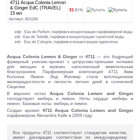
4711 Acqua Colonia Lemon
& Ginger EdC (TRAVEL)
31
BYN
15 мл
Артикул: 803286
edp
- Eau de Parfum, парфюм в концентрации парфюмерной воды
edt
- Eau de Toilette, парфюм в концентрации туалетной воды
edc
- Eau de Cologne, парфюм в концентрации одеколона
Acqua Colonia Lemon & Ginger
от
4711
— это бодрящий
фужерный унисекс-аромат с цитрусово-пряными нотками
для женщин и мужчин, наполненный живительным
благоуханием. Парфюмерная композиция 4711 Аква
Колониа Лемон Энд Жинжер стала воплощением
жизнерадостности и легкости летних дней в солнечной
Сицилии.
В верхних нотах
Acqua Colonia Lemon and Ginger
господствуют имбирь и лимон. Ноты сердца: имбирь и
лимон. Базовые ноты: имбирь и лимон.
Создан аромат
4711 Acqua Colonia Lemon and Ginger
парфюмером Alexandra Kalle в 2009 году.
Все продукты 4711 соответствуют стандартам качества,
имеют декларацию соответствия по международному