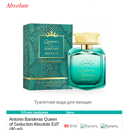
Absolute
Туалетная вода для женщин
Объем парфюма
Цена
Antonio Banderas Queen
of Seduction Absolute EdT
95
BYN
(80 ml)