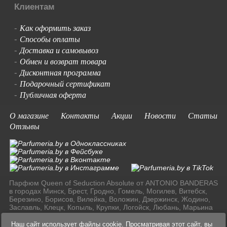
Клиентам
Как оформить заказ
-
Способы оплаты
-
Доставка и самовывоз
-
Обмен и возврат товара
-
Дисконтная программа
-
Подарочный сертификат
-
Публичная оферта
-
О магазине
Контакты
Акции
Новости
Статьи
Отзывы
Парфюм Queen of Seduction Absolute от ANTONIO BANDERAS
в городах Минск, Брест, Гродно, Гомель, Могилев, Витебск,
Березино, Борисов, Вилейка, Воложин, Дзержинск, Жодино,
Заславль, Клецк, Копыль, Крупки, Логойск, Любань, Марьина
Горка, Молодечно, Мядель, Несвиж, Слуцк, Смолевичи,
Солигорск, Старые Дороги, Столбцы, Узда, Фаниполь по
Наш сайт использует файлы cookie. Просматривая этот сайт, вы