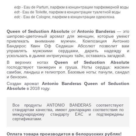
edp
- Eau de Parfum, парфюм в концентрации парфюмерной воды
edt
- Eau de Toilette, парфюм в концентрации туалетной воды
edc
- Eau de Cologne, парфюм в концентрации одеколона
Queen of Seduction Absolute
от
Antonio Banderas
— это
шипрово-цветочный аромат для женщин, которые умеют
привлекать внимание мужчин. Композиция Антонио
Бандерос Квин Оф Седакшн Абсолют позволит вам
управлять мужскими сердцами, дарить надежду и
ускользать в дымке интригующих тайн, оставаясь загадкой.
В верхних нотах
Queen of Seduction Absolute
господствуют танжерин и груша. Ноты сердца: жасмин
самбак, ландыш и гелиотроп. Базовые ноты: пачули, сандал
и бензоин.
Создан аромат
Antonio Banderas Queen of Seduction
Absolute
в 2018 году.
Все продукты ANTONIO BANDERAS соответствуют
стандартам качества, имеют декларацию соответствия по
международному стандарту ЕАС и подтверждены
сертификатами.
Оплата товара производится в белорусских рублях!