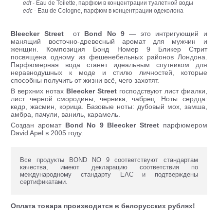
edt
- Eau de Toilette, парфюм в концентрации туалетной воды
edc
- Eau de Cologne, парфюм в концентрации одеколона
Bleecker Street
от
Bond No 9
— это интригующий и
манящий восточно-древесный аромат для мужчин и
женщин. Композиция Бонд Номер 9 Бликер Стрит
посвящена одному из фешенебельных районов Лондона.
Парфюмерная вода станет идеальным спутником для
неравнодушных к моде и стилю личностей, которые
способны получить от жизни всё, чего захотят.
В верхних нотах
Bleecker Street
господствуют лист фиалки,
лист черной смородины, черника, чабрец. Ноты сердца:
кедр, жасмин, корица. Базовые ноты: дубовый мох, замша,
амбра, пачули, ваниль, карамель.
Создан аромат
Bond No 9
Bleecker Street
парфюмером
David Apel в 2005 году.
Все продукты BOND NO 9 соответствуют стандартам
качества, имеют декларацию соответствия по
международному стандарту ЕАС и подтверждены
сертификатами.
Оплата товара производится в белорусских рублях!